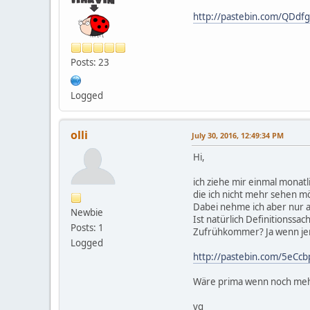
http://pastebin.com/QDdf
Posts: 23
Logged
olli
July 30, 2016, 12:49:34 PM
Hi,
ich ziehe mir einmal monat
die ich nicht mehr sehen m
Dabei nehme ich aber nur a
Newbie
Ist natürlich Definitionssac
Posts: 1
Zufrühkommer? Ja wenn je
Logged
http://pastebin.com/5eCcb
Wäre prima wenn noch meh
vg