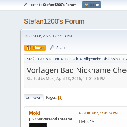
Welcome to
Stefan1200's Forum
.
Log in
Stefan1200's Forum
August 06, 2026, 12:23:13 PM
Home
Search
Stefan1200's Forum
Deutsch
Allgemeine Diskussionen
►
►
Vorlagen Bad Nickname Che
Started by Moki, April 18, 2016, 11:01:36 PM
Pages
1
GO DOWN
Moki
April 18, 2016, 11:01:36 PM
JTS3ServerMod Internal
Heho ^^