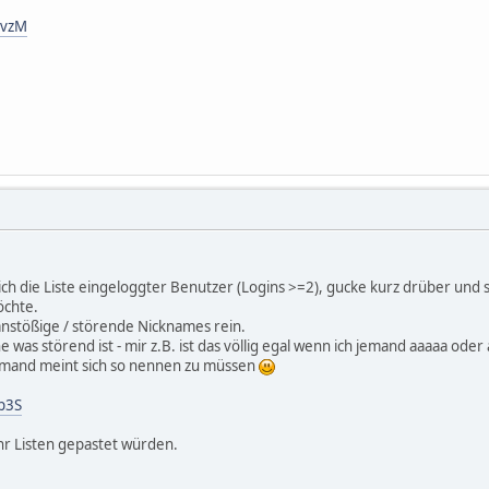
gvzM
lich die Liste eingeloggter Benutzer (Logins >=2), gucke kurz drüber un
öchte.
nstößige / störende Nicknames rein.
he was störend ist - mir z.B. ist das völlig egal wenn ich jemand aaaaa oder
mand meint sich so nennen zu müssen
p3S
r Listen gepastet würden.