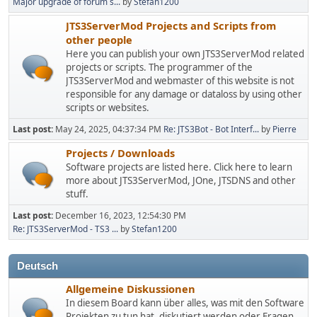
Major upgrade of forum s...
by
Stefan1200
JTS3ServerMod Projects and Scripts from
other people
Here you can publish your own JTS3ServerMod related
projects or scripts. The programmer of the
JTS3ServerMod and webmaster of this website is not
responsible for any damage or dataloss by using other
scripts or websites.
Last post:
May 24, 2025, 04:37:34 PM
Re: JTS3Bot - Bot Interf...
by
Pierre
Projects / Downloads
Software projects are listed here. Click here to learn
more about JTS3ServerMod, JOne, JTSDNS and other
stuff.
Last post:
December 16, 2023, 12:54:30 PM
Re: JTS3ServerMod - TS3 ...
by
Stefan1200
Deutsch
Allgemeine Diskussionen
In diesem Board kann über alles, was mit den Software
Projekten zu tun hat, diskutiert werden oder Fragen