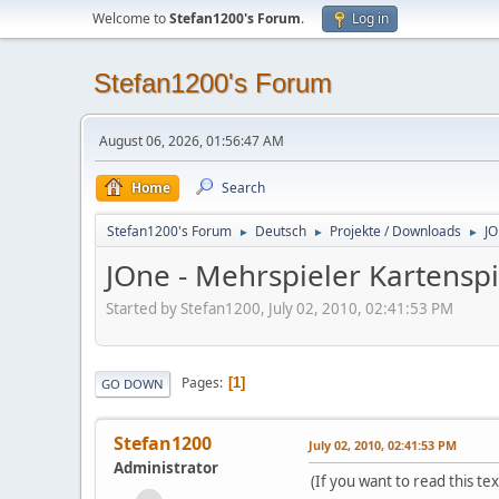
Welcome to
Stefan1200's Forum
.
Log in
Stefan1200's Forum
August 06, 2026, 01:56:47 AM
Home
Search
Stefan1200's Forum
Deutsch
Projekte / Downloads
JO
►
►
►
JOne - Mehrspieler Kartenspi
Started by Stefan1200, July 02, 2010, 02:41:53 PM
Pages
1
GO DOWN
Stefan1200
July 02, 2010, 02:41:53 PM
Administrator
(If you want to read this tex