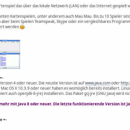
rtenspiel das über das lokale Netzwerk (LAN) oder das Internet gespielt
annten Kartenspielen, unter anderem auch Mau Mau. Bis zu 10 Spieler sin
aber beim Spielen Teamspeak, Skype oder ein vergleichbares Programm
gert werden
.
=-
ersion 4 oder neuer. Die neuste Version ist auf
www.java.com
oder
http:
 OS X 10.3.9 oder neuer haben es womöglich bereits installiert. Linux 
niert auch openjdk-6-jre) installieren. Das Paket gcj-jre (GNU Java) wird ni
 mehr mit Java 8 oder neuer. Die letzte funktionierende Version ist 
e =-