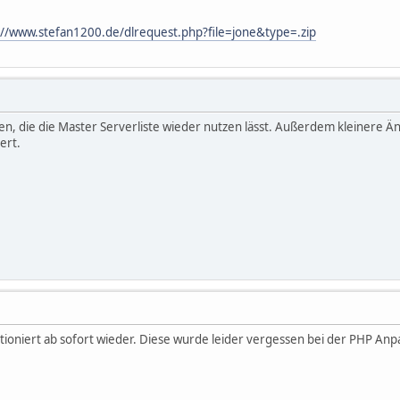
://www.stefan1200.de/dlrequest.php?file=jone&type=.zip
n, die die Master Serverliste wieder nutzen lässt. Außerdem kleinere Än
ert.
ktioniert ab sofort wieder. Diese wurde leider vergessen bei der PHP An