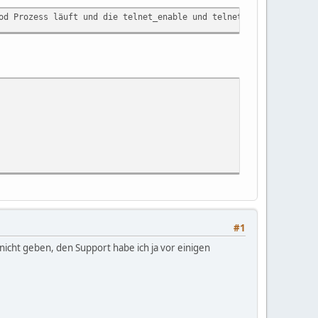
od Prozess läuft und die telnet_enable und telnet_run_forever Ei
#1
nicht geben, den Support habe ich ja vor einigen