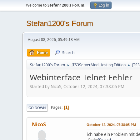
Welcome to
Stefan1200's Forum
.
Log in
Stefan1200's Forum
August 08, 2026, 05:49:13 AM
Home
Search
Stefan1200's Forum
JTS3ServerMod Hosting Edition
JTS
►
►
Webinterface Telnet Fehler
Started by NicoS, October 12, 2024, 07:38:05 PM
Pages
1
GO DOWN
NicoS
October 12, 2024, 07:38:05 PM
ich habe ein Problem mit d
Code
Select