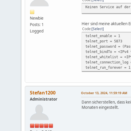
Keinen Service auf der
Newbie
Hier sind meine aktuellen E
Posts: 1
Code
Select
Logged
telnet_enable = 1
telnet_port = 5873
telnet_password = (Pas
telnet_bindTo = <IPv4 
telnet_whitelist = <IP
telnet_connection_log 
telnet_run_forever = 1
Stefan1200
October 13, 2024, 11:59:19 AM
Administrator
Dann sicherstellen, dass ke
Monaten eingestellt.