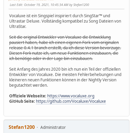
Last Edit
: October 19, 2021, 10:45:34 AM by Stefan1200
Vocaluxe ist ein Singspiel inspiriert durch SingStar™ und
Ultrastar Deluxe. Vollständig kompatibel zu Song Dateien von
UltraStar.
Seit die original Entwickler von Vocaluxe die Entwicklung
pausiert haben, habe ich einen eigenen Fork vom originalen
release-0.4.1 branch erstellt, da ich diese Version bevorzuge.
Diesen Fork nutze ich, um neue Funktionen einzubauen, die
ich benötige oder in der Lage bin einzubauen.
Seit Anfang des Jahres 2020 bin ich nun ein Teil der offiziellen
Entwickler von Vocaluxe. Die meisten Fehlerbehebungen und
kleineren neuen Funktionen können in der Nightly Version
begutachtet werden.
Offiziele Webseite:
https://www.vocaluxe.org
GitHub Seite:
https://github.com/Vocaluxe/Vocaluxe
Stefan1200
Administrator