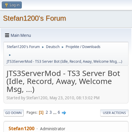
Log in
Stefan1200's Forum
Main Menu
Stefan1200's Forum
Deutsch
Projekte / Downloads
►
►
►
JTS3ServerMod - TS3 Server Bot (Idle, Record, Away, Welcome Msg, ...)
JTS3ServerMod - TS3 Server Bot
(Idle, Record, Away, Welcome
Msg, ...)
Started by Stefan1200, May 23, 2010, 08:13:02 PM
2
3
...
6
Pages
1
GO DOWN
USER ACTIONS
Stefan1200
Administrator