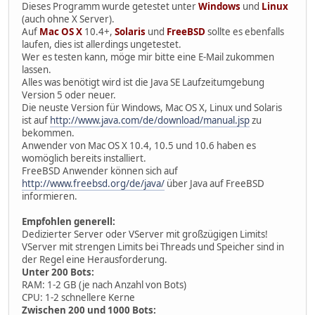
Dieses Programm wurde getestet unter
Windows
und
Linux
(auch ohne X Server).
Auf
Mac OS X
10.4+,
Solaris
und
FreeBSD
sollte es ebenfalls
laufen, dies ist allerdings ungetestet.
Wer es testen kann, möge mir bitte eine E-Mail zukommen
lassen.
Alles was benötigt wird ist die Java SE Laufzeitumgebung
Version 5 oder neuer.
Die neuste Version für Windows, Mac OS X, Linux und Solaris
ist auf
http://www.java.com/de/download/manual.jsp
zu
bekommen.
Anwender von Mac OS X 10.4, 10.5 und 10.6 haben es
womöglich bereits installiert.
FreeBSD Anwender können sich auf
http://www.freebsd.org/de/java/
über Java auf FreeBSD
informieren.
Empfohlen generell:
Dedizierter Server oder VServer mit großzügigen Limits!
VServer mit strengen Limits bei Threads und Speicher sind in
der Regel eine Herausforderung.
Unter 200 Bots:
RAM: 1-2 GB (je nach Anzahl von Bots)
CPU: 1-2 schnellere Kerne
Zwischen 200 und 1000 Bots: