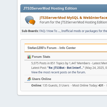
JTS3ServerMod Hosting Edition
JTS3ServerMod MySQL & WebInterfac
Forum for the JTS3ServerMod Hosting Editio
Sub-Boards
FAQ / How To ...
Inofficial mods or packages for th
Stefan1200's Forum - Info Center
Forum Stats
5,075 Posts in 851 Topics by 1,447 Members - Latest M
Latest Post:
"
Re: JTS3Bot - Bot Interf...
"
(May 24, 2025, 
View the most recent posts on the forum.
Users Online
Online:
135 Guests, 0 Users - Most Online Today:
431
- 