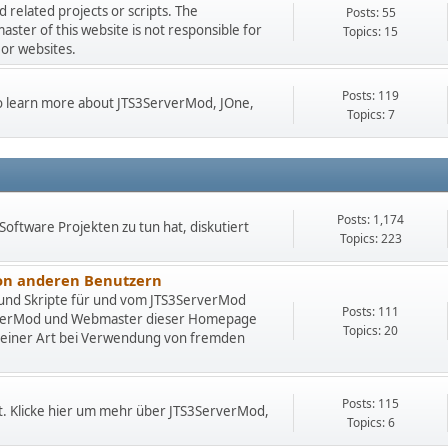
related projects or scripts. The
Posts: 55
er of this website is not responsible for
Topics: 15
 or websites.
Posts: 119
 to learn more about JTS3ServerMod, JOne,
Topics: 7
Posts: 1,174
Software Projekten zu tun hat, diskutiert
Topics: 223
von anderen Benutzern
 und Skripte für und vom JTS3ServerMod
Posts: 111
rverMod und Webmaster dieser Homepage
Topics: 20
deiner Art bei Verwendung von fremden
Posts: 115
t. Klicke hier um mehr über JTS3ServerMod,
Topics: 6
.