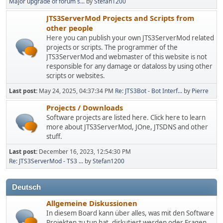
Major upgrade of forum s...
by
Stefan1200
JTS3ServerMod Projects and Scripts from
other people
Here you can publish your own JTS3ServerMod related
projects or scripts. The programmer of the
JTS3ServerMod and webmaster of this website is not
responsible for any damage or dataloss by using other
scripts or websites.
Last post:
May 24, 2025, 04:37:34 PM
Re: JTS3Bot - Bot Interf...
by
Pierre
Projects / Downloads
Software projects are listed here. Click here to learn
more about JTS3ServerMod, JOne, JTSDNS and other
stuff.
Last post:
December 16, 2023, 12:54:30 PM
Re: JTS3ServerMod - TS3 ...
by
Stefan1200
Deutsch
Allgemeine Diskussionen
In diesem Board kann über alles, was mit den Software
Projekten zu tun hat, diskutiert werden oder Fragen