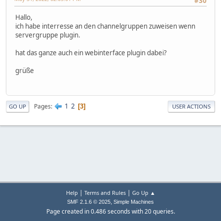
#30
Hallo,
ich habe interresse an den channelgruppen zuweisen wenn
servergruppe plugin.
hat das ganze auch ein webinterface plugin dabei?
grüße
1
2
Pages
3
GO UP
USER ACTIONS
|
|
Help
Terms and Rules
Go Up ▲
,
SMF 2.1.6 © 2025
Simple Machines
Page created in 0.486 seconds with 20 queries.