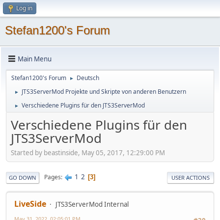
Log in
Stefan1200's Forum
Main Menu
Stefan1200's Forum
Deutsch
►
JTS3ServerMod Projekte und Skripte von anderen Benutzern
►
Verschiedene Plugins für den JTS3ServerMod
►
Verschiedene Plugins für den
JTS3ServerMod
Started by beastinside, May 05, 2017, 12:29:00 PM
1
2
Pages
3
GO DOWN
USER ACTIONS
LiveSide
JTS3ServerMod Internal
May 31, 2022, 02:05:01 PM