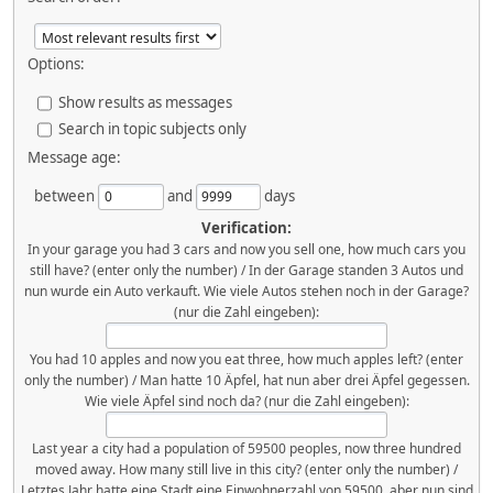
Options:
Show results as messages
Search in topic subjects only
Message age:
between
and
days
Verification:
In your garage you had 3 cars and now you sell one, how much cars you
still have? (enter only the number) / In der Garage standen 3 Autos und
nun wurde ein Auto verkauft. Wie viele Autos stehen noch in der Garage?
(nur die Zahl eingeben):
You had 10 apples and now you eat three, how much apples left? (enter
only the number) / Man hatte 10 Äpfel, hat nun aber drei Äpfel gegessen.
Wie viele Äpfel sind noch da? (nur die Zahl eingeben):
Last year a city had a population of 59500 peoples, now three hundred
moved away. How many still live in this city? (enter only the number) /
Letztes Jahr hatte eine Stadt eine Einwohnerzahl von 59500, aber nun sind