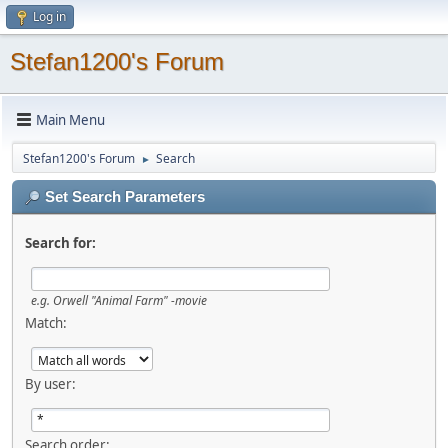
Log in
Stefan1200's Forum
Main Menu
Stefan1200's Forum
Search
►
Set Search Parameters
Search for:
e.g.
Orwell "Animal Farm" -movie
Match:
By user:
Search order: