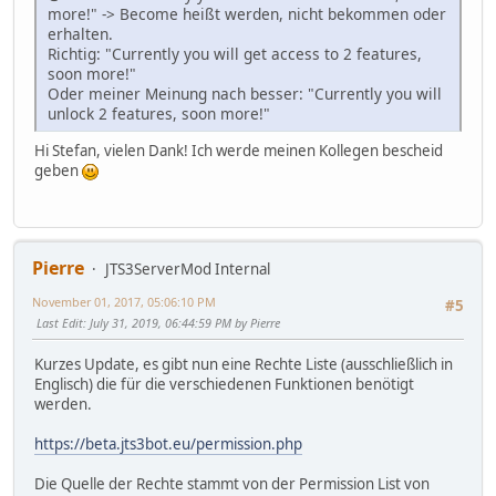
more!" -> Become heißt werden, nicht bekommen oder
erhalten.
Richtig: "Currently you will get access to 2 features,
soon more!"
Oder meiner Meinung nach besser: "Currently you will
unlock 2 features, soon more!"
Hi Stefan, vielen Dank! Ich werde meinen Kollegen bescheid
geben
Pierre
JTS3ServerMod Internal
November 01, 2017, 05:06:10 PM
#5
Last Edit
: July 31, 2019, 06:44:59 PM by Pierre
Kurzes Update, es gibt nun eine Rechte Liste (ausschließlich in
Englisch) die für die verschiedenen Funktionen benötigt
werden.
https://beta.jts3bot.eu/permission.php
Die Quelle der Rechte stammt von der Permission List von