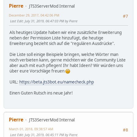
Pierre
JTS3ServerMod Internal
December 29, 2017, 04:42:06 PM
#7
Last Edit
: July 31, 2019, 06:47:03 PM by Pierre
Als heutiges Update haben wir eine zusätzliche Erweiterung
neben der Permission Liste hinzufügt, die heutige
Erweiterung bezieht sich auf die "regulären Ausdrücke".
Die Liste soll einige Beispiele bringen, welche Wörter man
noch verbieten kann, gerne möchten wir die Community Liste
aber auch mit euch pflegen! Ihr habt Ideen? Wir würden uns
über eure Vorschläge freuen
URL:
https://beta.jts3bot.eu/namecheck.php
Einen Guten Rutsch ins neue Jahr!
Pierre
JTS3ServerMod Internal
March 01, 2018, 09:38:57 AM
#8
Last Edit
: July 31, 2019, 06:45:11 PM by Pierre