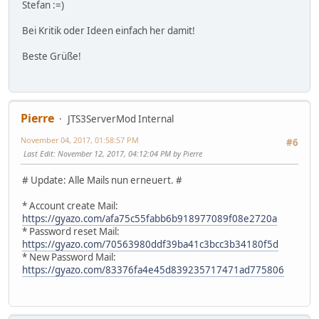
Stefan :=)
Bei Kritik oder Ideen einfach her damit!
Beste Grüße!
Pierre
JTS3ServerMod Internal
November 04, 2017, 01:58:57 PM
#6
Last Edit
: November 12, 2017, 04:12:04 PM by Pierre
# Update: Alle Mails nun erneuert. #
* Account create Mail:
https://gyazo.com/afa75c55fabb6b918977089f08e2720a
* Password reset Mail:
https://gyazo.com/70563980ddf39ba41c3bcc3b34180f5d
* New Password Mail:
https://gyazo.com/83376fa4e45d839235717471ad775806