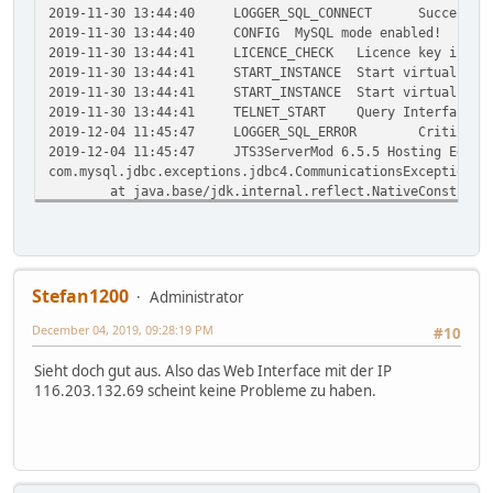
2019-11-30 13:44:40
LOGGER_SQL_CONNECT
Successfu
2019-11-30 13:44:40
CONFIG
MySQL mode enabled!
2019-11-30 13:44:41
LICENCE_CHECK
Licence key is va
2019-11-30 13:44:41
START_INSTANCE
Start virtual bot
2019-11-30 13:44:41
START_INSTANCE
Start virtual bot
2019-11-30 13:44:41
TELNET_START
Query Interface s
2019-12-04 11:45:47
LOGGER_SQL_ERROR
Critical:
2019-12-04 11:45:47
JTS3ServerMod 6.5.5 Hosting Editi
com.mysql.jdbc.exceptions.jdbc4.CommunicationsException: 
at java.base/jdk.internal.reflect.NativeConstruct
at java.base/jdk.internal.reflect.NativeConstruct
at java.base/jdk.internal.reflect.DelegatingConst
at java.base/java.lang.reflect.Constructor.newIns
at com.mysql.jdbc.Util.handleNewInstance(Util.jav
at com.mysql.jdbc.SQLError.createCommunicationsEx
Stefan1200
Administrator
at com.mysql.jdbc.MysqlIO.send(MysqlIO.java:3751)
December 04, 2019, 09:28:19 PM
at com.mysql.jdbc.MysqlIO.sendCommand(MysqlIO.jav
#10
at com.mysql.jdbc.MysqlIO.sqlQueryDirect(MysqlIO.
Sieht doch gut aus. Also das Web Interface mit der IP
at com.mysql.jdbc.ConnectionImpl.execSQL(Connecti
116.203.132.69 scheint keine Probleme zu haben.
at com.mysql.jdbc.PreparedStatement.executeIntern
at com.mysql.jdbc.PreparedStatement.executeUpdate
at com.mysql.jdbc.PreparedStatement.executeUpdate
at com.mysql.jdbc.PreparedStatement.executeLargeU
at com.mysql.jdbc.PreparedStatement.executeUpdate
at de.stefan1200.jts3servermod.t.a(Unknown Source