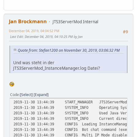
Jan Brockmann
JTS3ServerMod Internal
December 04, 2019, 04:04:52 PM
#9
Last Edit
: December 04, 2019, 04:10:25 PM by Jan
Quote from: Stefan1200 on November 30, 2019, 03:06:32 PM
Und was steht in der
JTS3ServerMod_InstanceManager.log Datei?
Code
Select
Expand
2019-11-30 13:44:39
START_MANAGER
JTS3ServerMod 6.5
2019-11-30 13:44:39
SYSTEM_INFO
Operating System 
2019-11-30 13:44:39
SYSTEM_INFO
Used Java Version
2019-11-30 13:44:39
SYSTEM_INFO
Current directory
2019-11-30 13:44:39
CONFIG
Loading InstanceManager c
2019-11-30 13:44:39
CONFIG
Bot chat command !exec is
2019-11-30 13:44:39
CONFIG
Multi IP Mode disabled!