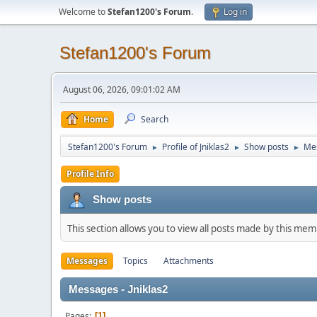
Welcome to
Stefan1200's Forum
.
Log in
Stefan1200's Forum
August 06, 2026, 09:01:02 AM
Home
Search
Stefan1200's Forum
Profile of Jniklas2
Show posts
Me
►
►
►
Profile Info
Show posts
This section allows you to view all posts made by this me
Messages
Topics
Attachments
Messages - Jniklas2
Pages
1