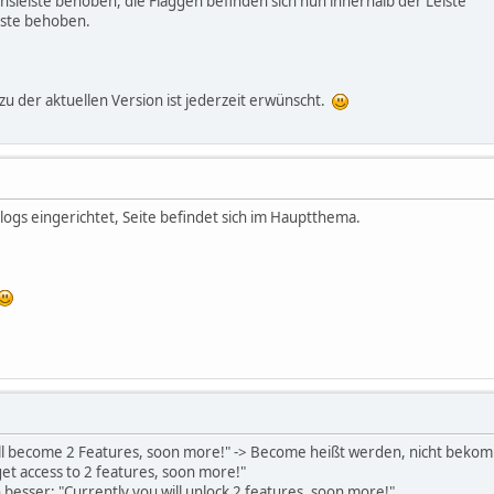
nsleiste behoben, die Flaggen befinden sich nun innerhalb der Leiste
eiste behoben.
 der aktuellen Version ist jederzeit erwünscht.
ogs eingerichtet, Seite befindet sich im Hauptthema.
ill become 2 Features, soon more!" -> Become heißt werden, nicht beko
 get access to 2 features, soon more!"
esser: "Currently you will unlock 2 features, soon more!"