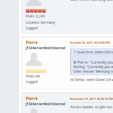
Posts: 2,249
Location: Germany
Logged
Pierre
October 03, 2017, 05:32:09 PM
JTS3ServerMod Internal
Quote from: Stefan1200 o
@ Pierre: "Currently y
Richtig: "Currently you 
Oder meiner Meinung nac
Posts: 66
Hi Stefan, vielen Dank! Ic
Logged
Pierre
November 01, 2017, 05:06:10 PM
JTS3ServerMod Internal
Kurzes Update, es gibt nun 