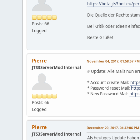
https://beta.jts3bot.eu/pe
Die Quelle der Rechte stamm
Posts: 66
Bei Kritik oder Ideen einfa
Logged
Beste Grüße!
Pierre
November 04, 2017, 01:58:57 PM
JTS3ServerMod Internal
# Update: Alle Mails nun er
* Account create Mail:
http
* Password reset Mail:
http
* New Password Mail:
http
Posts: 66
Logged
Pierre
December 29, 2017, 04:42:06 PM
JTS3ServerMod Internal
Als heutiges Update haben w