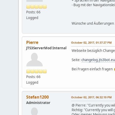
+ Sprachen in der Navigatio
- Bug mit der Navigationsl
Posts: 66
Logged
Wünsche und Äußerungen zu
Pierre
October 02, 2017, 01:37:27 PM
JTS3ServerMod Internal
Webseite bezüglich Changel
Seite:
changelog.jts3bot.eu
Bei Fragen einfach fragen
Posts: 66
Logged
Stefan1200
October 02, 2017, 06:32:10 PM
Administrator
@ Pierre: "Currently you w
Richtig: "Currently you will
Oder meiner Meinung nach b