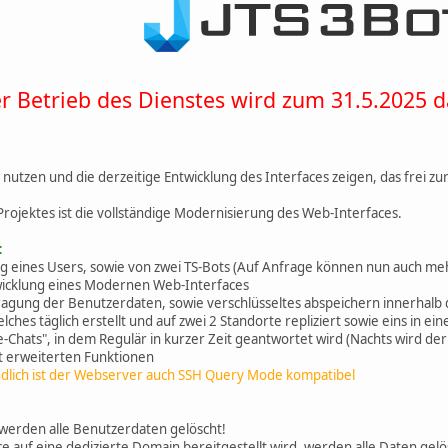
r Betrieb des Dienstes wird zum 31.5.2025 da
 nutzen und die derzeitige Entwicklung des Interfaces zeigen, das frei
 Projektes ist die vollständige Modernisierung des Web-Interfaces.
:
ung eines Users, sowie von zwei TS-Bots (Auf Anfrage können nun auch m
wicklung eines Modernen Web-Interfaces
ragung der Benutzerdaten, sowie verschlüsseltes abspeichern innerhalb
lches täglich erstellt und auf zwei 2 Standorte repliziert sowie eins in
e-Chats", in dem Regulär in kurzer Zeit geantwortet wird (Nachts wird d
it erweiterten Funktionen
Endlich ist der Webserver auch SSH Query Mode kompatibel
werden alle Benutzerdaten gelöscht!
 auf eine dedizierte Domain bereitgestellt wird, werden alle Daten gelö