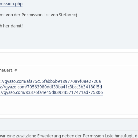
rmission.php
t von der Permission List von Stefan :=)
ch her damit!
neuert. #
s://gyazo.com/afa75c55fabb6b918977089f08e2720a
s://gyazo.com/70563980ddf39ba41c3bcc3b34180f5d
s://gyazo.com/83376fa4e45d839235717471ad775806
ir eine zusätzliche Erweiterung neben der Permission Liste hinzufügt, di