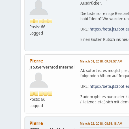
Ausdrücke".
Die Liste soll einige Beis
habt Ideen? Wir würden un
Posts: 66
URL:
https://beta.jts3bot
Logged
Einen Guten Rutsch ins neu
Pierre
March 01, 2018, 09:38:57 AM
JTS3ServerMod Internal
Ab sofort ist es möglich, r
folgenden Album auf Imgu
URL:
https://beta.jts3bot
Zudem gibt es nun in der k
Posts: 66
(Hetzner, etc.) sich mit d
Logged
Pierre
March 22, 2018, 08:58:18 AM