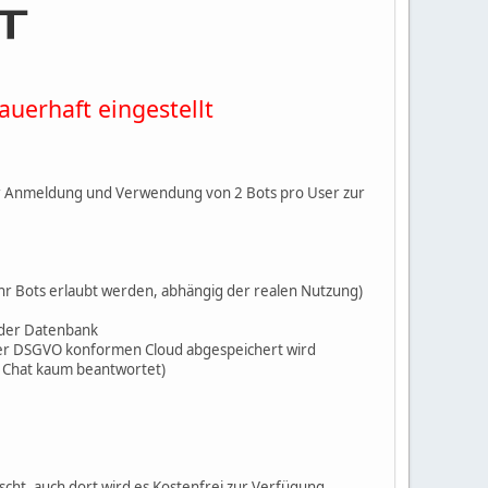
uerhaft eingestellt
 zur Anmeldung und Verwendung von 2 Bots pro User zur
ehr Bots erlaubt werden, abhängig der realen Nutzung)
 der Datenbank
 einer DSGVO konformen Cloud abgespeichert wird
er Chat kaum beantwortet)
scht, auch dort wird es Kostenfrei zur Verfügung