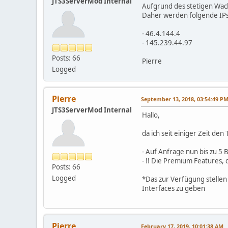
JTS3ServerMod Internal
Aufgrund des stetigen Wac
Daher werden folgende IPs 
- 46.4.144.4
- 145.239.44.97
Posts: 66
Pierre
Logged
Pierre
September 13, 2018, 03:54:49 P
JTS3ServerMod Internal
Hallo,
da ich seit einiger Zeit de
- Auf Anfrage nun bis zu 5 
- !! Die Premium Features,
Posts: 66
Logged
*Das zur Verfügung stellen
Interfaces zu geben
Pierre
February 17, 2019, 10:01:38 AM