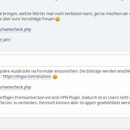
piele bringen, welche Wörter man noch verbieten kann, gerne möchten wir 
s über eure Vorschläge freuen
.eu/namecheck.php
e Jahr!
eguläre Ausdrücke via Formular einzureichen. Die Einträge werden anschl
r:
https://imgur.com/a/u0ovx
.eu/namecheck.php
ünftigen Premiumversion ein Anti-VPN Plugin. Dadurch ist es Usern nicht
em Server zu verbinden. Dennoch können aber Gruppen gewhitelistet wer