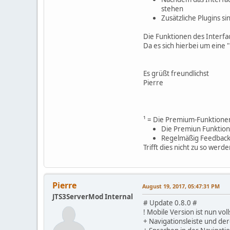
stehen
Zusätzliche Plugins s
Die Funktionen des Interfa
Da es sich hierbei um eine
Es grüßt freundlichst
Pierre
¹ = Die Premium-Funktione
Die Premiun Funktion
Regelmäßig Feedback
Trifft dies nicht zu so werd
Pierre
August 19, 2017, 05:47:31 PM
JTS3ServerMod Internal
# Update 0.8.0 #
! Mobile Version ist nun vol
+ Navigationsleiste und de