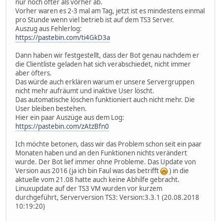
nur noch öfter als vorher ab.
Vorher waren es 2-3 mal am Tag, jetzt ist es mindestens einmal
pro Stunde wenn viel betrieb ist auf dem TS3 Server.
Auszug aus Fehlerlog:
https://pastebin.com/ti4GkD3a
Dann haben wir festgestellt, dass der Bot genau nachdem er
die Clientliste geladen hat sich verabschiedet, nicht immer
aber öfters.
Das würde auch erklären warum er unsere Servergruppen
nicht mehr aufräumt und inaktive User löscht.
Das automatische löschen funktioniert auch nicht mehr. Die
User bleiben bestehen.
Hier ein paar Auszüge aus dem Log:
https://pastebin.com/zAtzBfn0
Ich möchte betonen, dass wir das Problem schon seit ein paar
Monaten haben und an den Funktionen nichts verändert
wurde. Der Bot lief immer ohne Probleme. Das Update von
Version aus 2016 (ja ich bin Faul was das betrifft
) in die
aktuelle vom 21.08 hatte auch keine Abhilfe gebracht.
Linuxupdate auf der TS3 VM wurden vor kurzem
durchgeführt, Serverversion TS3: Version:3.3.1 (20.08.2018
10:19:20)