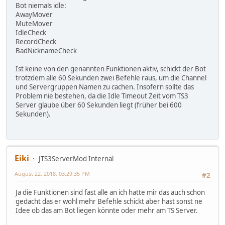
Bot niemals idle:
AwayMover
MuteMover
IdleCheck
RecordCheck
BadNicknameCheck
Ist keine von den genannten Funktionen aktiv, schickt der Bot
trotzdem alle 60 Sekunden zwei Befehle raus, um die Channel
und Servergruppen Namen zu cachen. Insofern sollte das
Problem nie bestehen, da die Idle Timeout Zeit vom TS3
Server glaube über 60 Sekunden liegt (früher bei 600
Sekunden).
Eiki
JTS3ServerMod Internal
August 22, 2018, 03:29:35 PM
#2
Ja die Funktionen sind fast alle an ich hatte mir das auch schon
gedacht das er wohl mehr Befehle schickt aber hast sonst ne
Idee ob das am Bot liegen könnte oder mehr am TS Server.