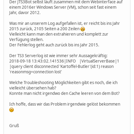
Der JTS3Bot selbst läuft zusammen mit dem Webinterface auf
einem 2016er Windows Server (VM), schon seit fast einem
Jahr, davor 2012.
Was mir an unserem Log aufgefallen ist, er reicht bis ins Jahr
2015 zurück, 2105 Seiten a 200 Zeilen
Vielleicht kann man den extrahieren und komplett zur
Verfügung stellen.
Der Fehlerlog geht auch zurück bis ins Jahr 2015.
Der TS3 Serverlog ist wie immer sehr Aussagekräftig:
2018-09-18 13:43:02.141536|INFO |VirtualServerBase|1
|query client disconnected 'Kartoffel-Butler'(id:1) reason
'reasonmsg=connection lost'
Welche Troubleshooting Möglichkeiten gibt es noch, die ich
vielleicht übersehen hab?
Konnte man nicht irgendwo den Cache leeren von dem Bot?
Ich hoffe, dass wir das Problem irgendwie gelöst bekommen
Gruß