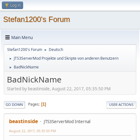
Log in
Stefan1200's Forum
Main Menu
Stefan1200's Forum
Deutsch
►
JTS3ServerMod Projekte und Skripte von anderen Benutzern
►
BadNickName
►
BadNickName
Started by beastinside, August 22, 2017, 05:35:50 PM
Pages
1
GO DOWN
USER ACTIONS
beastinside
JTS3ServerMod Internal
August 22, 2017, 05:35:50 PM