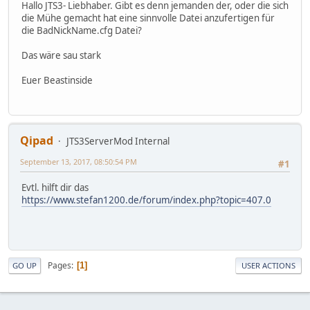
Hallo JTS3- Liebhaber. Gibt es denn jemanden der, oder die sich
die Mühe gemacht hat eine sinnvolle Datei anzufertigen für
die BadNickName.cfg Datei?
Das wäre sau stark
Euer Beastinside
Qipad
JTS3ServerMod Internal
September 13, 2017, 08:50:54 PM
#1
Evtl. hilft dir das
https://www.stefan1200.de/forum/index.php?topic=407.0
Pages
1
GO UP
USER ACTIONS