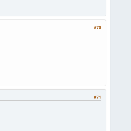
#70
#71