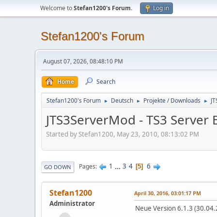
Welcome to
Stefan1200's Forum
.
Log in
Stefan1200's Forum
August 07, 2026, 08:48:10 PM
Home
Search
Stefan1200's Forum
Deutsch
Projekte / Downloads
JT
►
►
►
JTS3ServerMod - TS3 Server B
Started by Stefan1200, May 23, 2010, 08:13:02 PM
1
...
3
4
6
Pages
5
GO DOWN
Stefan1200
April 30, 2016, 03:01:17 PM
Administrator
Neue Version 6.1.3 (30.04