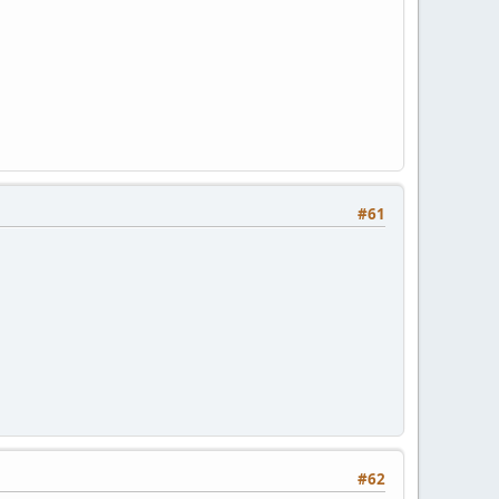
#61
#62