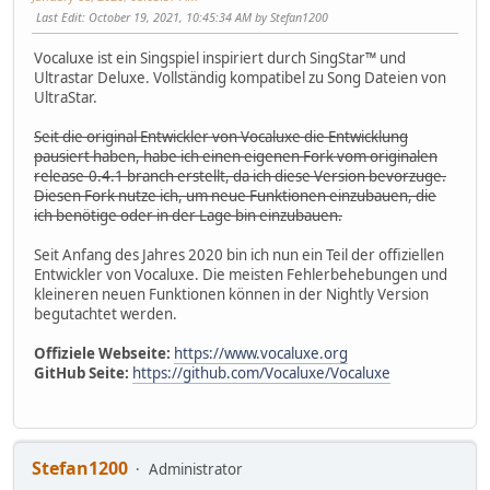
Last Edit
: October 19, 2021, 10:45:34 AM by Stefan1200
Vocaluxe ist ein Singspiel inspiriert durch SingStar™ und
Ultrastar Deluxe. Vollständig kompatibel zu Song Dateien von
UltraStar.
Seit die original Entwickler von Vocaluxe die Entwicklung
pausiert haben, habe ich einen eigenen Fork vom originalen
release-0.4.1 branch erstellt, da ich diese Version bevorzuge.
Diesen Fork nutze ich, um neue Funktionen einzubauen, die
ich benötige oder in der Lage bin einzubauen.
Seit Anfang des Jahres 2020 bin ich nun ein Teil der offiziellen
Entwickler von Vocaluxe. Die meisten Fehlerbehebungen und
kleineren neuen Funktionen können in der Nightly Version
begutachtet werden.
Offiziele Webseite:
https://www.vocaluxe.org
GitHub Seite:
https://github.com/Vocaluxe/Vocaluxe
Stefan1200
Administrator