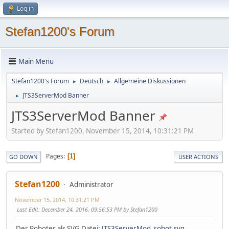
Log in
Stefan1200's Forum
Main Menu
Stefan1200's Forum
Deutsch
Allgemeine Diskussionen
►
►
JTS3ServerMod Banner
►
JTS3ServerMod Banner
Started by Stefan1200, November 15, 2014, 10:31:21 PM
Pages
1
GO DOWN
USER ACTIONS
Stefan1200
Administrator
November 15, 2014, 10:31:21 PM
Last Edit
: December 24, 2016, 09:56:53 PM by Stefan1200
Der Roboter als SVG Datei:
JTS3ServerMod_robot.svg