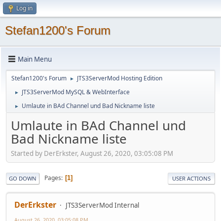
Log in
Stefan1200's Forum
Main Menu
Stefan1200's Forum
JTS3ServerMod Hosting Edition
►
JTS3ServerMod MySQL & WebInterface
►
Umlaute in BAd Channel und Bad Nickname liste
►
Umlaute in BAd Channel und
Bad Nickname liste
Started by DerErkster, August 26, 2020, 03:05:08 PM
Pages
1
GO DOWN
USER ACTIONS
DerErkster
JTS3ServerMod Internal
August 26, 2020, 03:05:08 PM