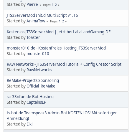
Started by
Pierre
1
2
Pages
JTS3ServerMod Init.d Multi Script v1.16
Started by
AnimaTow
1
2
Pages
Kostenlos JTS3ServerMod | Jetzt bei LaLaLandGaming.DE
Started by
Toaster
monster010.de - Kostenfreies Hosting JTS3ServerMod
Started by
monster010
RAW Networks - JTS3ServerMod Tutorial + Config Creator Script
Started by
RawNetworks
ReMake-Projects Sponsoring
Started by
Official_ReMake
scr33nfun.de Bot Hosting
Started by
CaptainsLP
ts-bot.de Teamspeak3 Admin-Bot KOSTENLOS! Mit sofortiger
Anmeldung!
Started by
Eiki