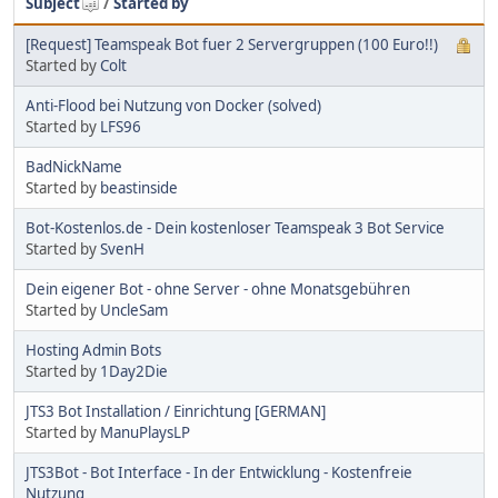
Subject
/
Started by
[Request] Teamspeak Bot fuer 2 Servergruppen (100 Euro!!)
Started by
Colt
Anti-Flood bei Nutzung von Docker (solved)
Started by
LFS96
BadNickName
Started by
beastinside
Bot-Kostenlos.de - Dein kostenloser Teamspeak 3 Bot Service
Started by
SvenH
Dein eigener Bot - ohne Server - ohne Monatsgebühren
Started by
UncleSam
Hosting Admin Bots
Started by
1Day2Die
JTS3 Bot Installation / Einrichtung [GERMAN]
Started by
ManuPlaysLP
JTS3Bot - Bot Interface - In der Entwicklung - Kostenfreie
Nutzung