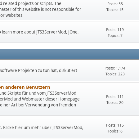
related projects or scripts. The
Posts: 55
er of this website is not responsible for
Topics: 15
 or websites.
Posts: 119
 to learn more about JTS3ServerMod, JOne,
Topics: 7
Posts: 1,174
Software Projekten zu tun hat, diskutiert
Topics: 223
von anderen Benutzern
 und Skripte für und vom JTS3ServerMod
Posts: 111
rverMod und Webmaster dieser Homepage
Topics: 20
deiner Art bei Verwendung von fremden
Posts: 115
t. Klicke hier um mehr über JTS3ServerMod,
Topics: 6
.