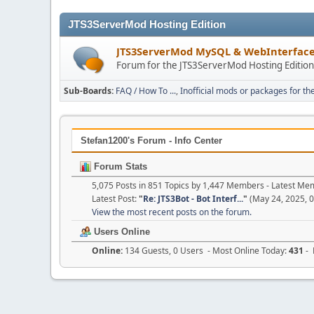
JTS3ServerMod Hosting Edition
JTS3ServerMod MySQL & WebInterfac
Forum for the JTS3ServerMod Hosting Editio
Sub-Boards
FAQ / How To ...
Inofficial mods or packages for th
Stefan1200's Forum - Info Center
Forum Stats
5,075 Posts in 851 Topics by 1,447 Members - Latest M
Latest Post:
"
Re: JTS3Bot - Bot Interf...
"
(May 24, 2025, 
View the most recent posts on the forum.
Users Online
Online:
134 Guests, 0 Users - Most Online Today:
431
- 