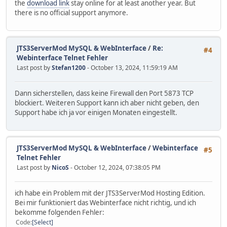
the
download link
stay online for at least another year. But
there is no official support anymore.
JTS3ServerMod MySQL & WebInterface
/
Re:
#4
Webinterface Telnet Fehler
Last post by
Stefan1200
- October 13, 2024, 11:59:19 AM
Dann sicherstellen, dass keine Firewall den Port 5873 TCP
blockiert. Weiteren Support kann ich aber nicht geben, den
Support habe ich ja vor einigen Monaten eingestellt.
JTS3ServerMod MySQL & WebInterface
/
Webinterface
#5
Telnet Fehler
Last post by
NicoS
- October 12, 2024, 07:38:05 PM
ich habe ein Problem mit der JTS3ServerMod Hosting Edition.
Bei mir funktioniert das Webinterface nicht richtig, und ich
bekomme folgenden Fehler:
Code
Select