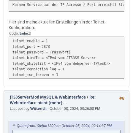
Keinen Service auf der IP Adresse / Port erreicht! Stelle 
Hier sind meine aktuellen Einstellungen in der Telnet-
Konfiguration:
Code
Select
telnet_enable = 1
telnet_port = 5873
telnet_password = (Passwort)
telnet_bindTo = <IPv4 vom JTS3SM Server>
telnet_whitelist = <IPv4 vom Webserver (Plesk)>
telnet_connection_log = 1
telnet_run_forever = 1
JTS3ServerMod MySQL & WebInterface
/
Re:
#6
Webinterface nicht (mehr) ...
Last post by
Wüterich
- October 08, 2024, 03:26:08 PM
Quote from: Stefan1200 on October 08, 2024, 02:14:37 PM