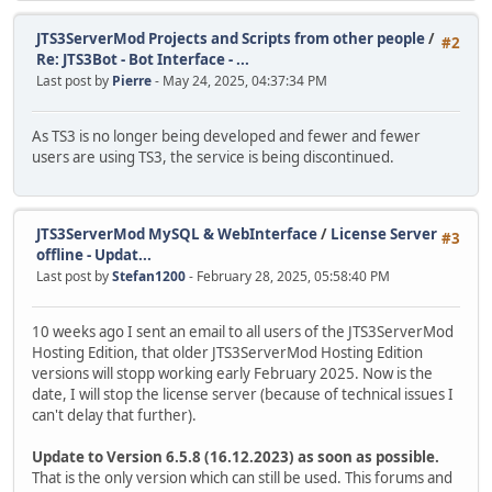
JTS3ServerMod Projects and Scripts from other people
/
#2
Re: JTS3Bot - Bot Interface - ...
Last post by
Pierre
- May 24, 2025, 04:37:34 PM
As TS3 is no longer being developed and fewer and fewer
users are using TS3, the service is being discontinued.
JTS3ServerMod MySQL & WebInterface
/
License Server
#3
offline - Updat...
Last post by
Stefan1200
- February 28, 2025, 05:58:40 PM
10 weeks ago I sent an email to all users of the JTS3ServerMod
Hosting Edition, that older JTS3ServerMod Hosting Edition
versions will stopp working early February 2025. Now is the
date, I will stop the license server (because of technical issues I
can't delay that further).
Update to Version 6.5.8 (16.12.2023) as soon as possible.
That is the only version which can still be used. This forums and