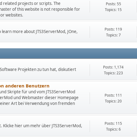
related projects or scripts. The
Posts: 55
er of this website is not responsible for
Topics: 15
 or websites.
Posts: 119
 to learn more about JTS3ServerMod, JOne,
Topics: 7
Posts: 1,174
Software Projekten zu tun hat, diskutiert
Topics: 223
von anderen Benutzern
 und Skripte für und vom JTS3ServerMod
Posts: 111
rverMod und Webmaster dieser Homepage
Topics: 20
deiner Art bei Verwendung von fremden
Posts: 115
t. Klicke hier um mehr über JTS3ServerMod,
Topics: 6
.