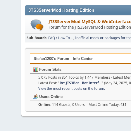
JTS3ServerMod Hosting Edition
JTS3ServerMod MySQL & WebInterfac
Forum for the JTS3ServerMod Hosting Editio
Sub-Boards
FAQ / How To ...
Inofficial mods or packages for th
Stefan1200's Forum - Info Center
Forum Stats
5,075 Posts in 851 Topics by 1,447 Members - Latest M
Latest Post:
"
Re: JTS3Bot - Bot Interf...
"
(May 24, 2025, 
View the most recent posts on the forum.
Users Online
Online:
114 Guests, 0 Users - Most Online Today:
431
- 