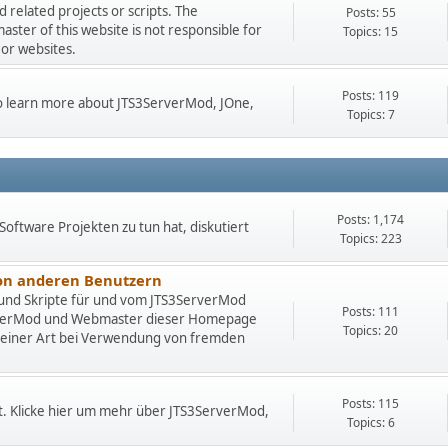
related projects or scripts. The
Posts: 55
er of this website is not responsible for
Topics: 15
 or websites.
Posts: 119
 to learn more about JTS3ServerMod, JOne,
Topics: 7
Posts: 1,174
Software Projekten zu tun hat, diskutiert
Topics: 223
von anderen Benutzern
 und Skripte für und vom JTS3ServerMod
Posts: 111
rverMod und Webmaster dieser Homepage
Topics: 20
deiner Art bei Verwendung von fremden
Posts: 115
t. Klicke hier um mehr über JTS3ServerMod,
Topics: 6
.