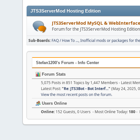
JTS3ServerMod Hosting Edition
JTS3ServerMod MySQL & WebInterfac
Forum for the JTS3ServerMod Hosting Editio
Sub-Boards
FAQ / How To ...
Inofficial mods or packages for th
Stefan1200's Forum - Info Center
Forum Stats
5,075 Posts in 851 Topics by 1,447 Members - Latest M
Latest Post:
"
Re: JTS3Bot - Bot Interf...
"
(May 24, 2025, 
View the most recent posts on the forum.
Users Online
Online:
152 Guests, 0 Users - Most Online Today:
180
- 