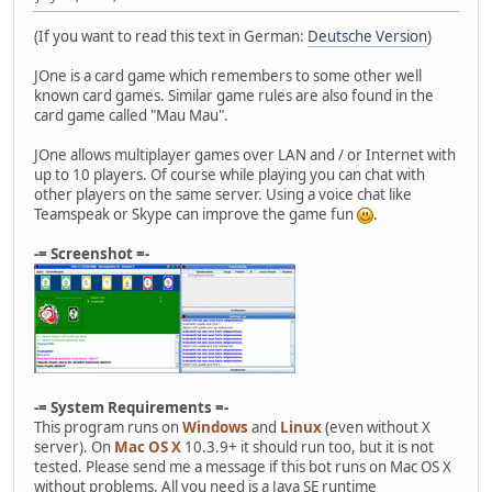
(If you want to read this text in German:
Deutsche Version
)
JOne is a card game which remembers to some other well
known card games. Similar game rules are also found in the
card game called "Mau Mau".
JOne allows multiplayer games over LAN and / or Internet with
up to 10 players. Of course while playing you can chat with
other players on the same server. Using a voice chat like
Teamspeak or Skype can improve the game fun
.
-= Screenshot =-
-= System Requirements =-
This program runs on
Windows
and
Linux
(even without X
server). On
Mac OS X
10.3.9+ it should run too, but it is not
tested. Please send me a message if this bot runs on Mac OS X
without problems. All you need is a Java SE runtime