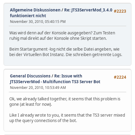
Allgemeine Diskussionen
/
Re: JTS3ServerMod_3.4.0
#2223
funktioniert nicht
November 30, 2010, 05:40:15 PM
Was wird denn auf der Konsole ausgegeben? Zum Testen
ruhig mal direkt auf der Konsole ohne Skript starten.
Beim Startargument -log nicht die selbe Datei angeben, wie
bei der Virtuellen Bot Instanz. Die schreiben getrennte Logs.
General Discussions
/
Re: Issue with
#2224
JTS3ServerMod - Multifunction TS3 Server Bot
November 20, 2010, 10:53:49 AM
Ok, we already talked together, it seems that this problem is
gone (at least for now).
Like I already wrote to you, it seems that the TS3 server mixed
up the query connections of the bot.