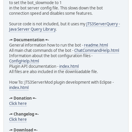
to set the bot_slowmode to 1
in the bot server config file. This slows down the bot
connection speed and disables some features.
Source code is not included, but it uses my
JTS3ServerQuery -
Java Server Query Library
.
-= Documentation =-
General information how to run the bot -
readme.html
All main chat commands of the bot -
ChatCommandHelp.html
Information about the bot configuration files -
ConfigHelp.html
Plugin API documentation -
index.html
All files are also included in the downloadable file.
How To: JTS3ServerMod plugin development with Eclipse -
index.html
-= Donation =-
Click here
-= Changelog =-
Click here
-= Download =-