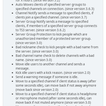
for X hours. (since version 5.2)
Auto Moves clients of specified server groups to
specified channels on connection. (since version 3.6.3)
Channel Notify sends a message to specified clients, if
clients join a specified channel. (since version 3.7)
Server Group Notify sends a message to specified
clients, if members of a specified server group connects
to TS3 server. (since version 3.6.2)
Server Group Protection to kick people which are
unauthorized member of a protected server group.
(since version 3.0)
Bad nickname check to kick people with a bad name from
the server. (since version 3.0)
Bad channel name check to delete channels with a bad
name. (since version 3.0)
Move idle users to another channel and sends a
message.
Kick idle users with a kick reason. (since version 2.0)
Send a warning message if someone is idle.
Move to a specified channel if client status is away (after
some seconds idle), can move back if not away anymore
(move back since version 2.0)
Move to a specified channel if client status is headphone
or microphone muted (after some seconds idle), can
move back if not muted anymore (since version 3.0)