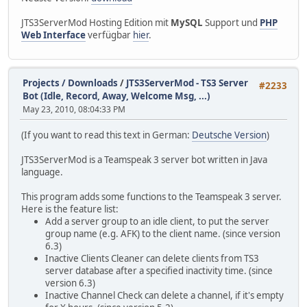
JTS3ServerMod Hosting Edition mit
MySQL
Support und
PHP
Web Interface
verfügbar
hier
.
Projects / Downloads
/
JTS3ServerMod - TS3 Server
#2233
Bot (Idle, Record, Away, Welcome Msg, ...)
May 23, 2010, 08:04:33 PM
(If you want to read this text in German:
Deutsche Version
)
JTS3ServerMod is a Teamspeak 3 server bot written in Java
language.
This program adds some functions to the Teamspeak 3 server.
Here is the feature list:
Add a server group to an idle client, to put the server
group name (e.g. AFK) to the client name. (since version
6.3)
Inactive Clients Cleaner can delete clients from TS3
server database after a specified inactivity time. (since
version 6.3)
Inactive Channel Check can delete a channel, if it's empty