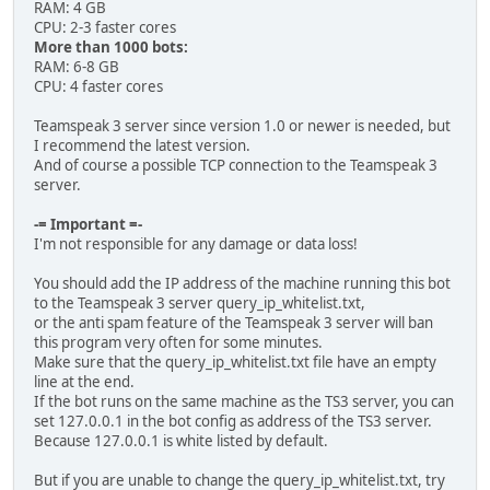
RAM: 4 GB
CPU: 2-3 faster cores
More than 1000 bots:
RAM: 6-8 GB
CPU: 4 faster cores
Teamspeak 3 server since version 1.0 or newer is needed, but
I recommend the latest version.
And of course a possible TCP connection to the Teamspeak 3
server.
-= Important =-
I'm not responsible for any damage or data loss!
You should add the IP address of the machine running this bot
to the Teamspeak 3 server query_ip_whitelist.txt,
or the anti spam feature of the Teamspeak 3 server will ban
this program very often for some minutes.
Make sure that the query_ip_whitelist.txt file have an empty
line at the end.
If the bot runs on the same machine as the TS3 server, you can
set 127.0.0.1 in the bot config as address of the TS3 server.
Because 127.0.0.1 is white listed by default.
But if you are unable to change the query_ip_whitelist.txt, try