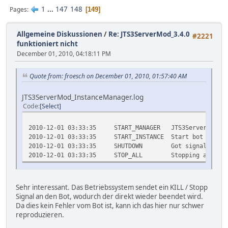
1
...
147
148
Pages
149
Allgemeine Diskussionen
/
Re: JTS3ServerMod_3.4.0
#2221
funktioniert nicht
December 01, 2010, 04:18:11 PM
Quote from: froesch on December 01, 2010, 01:57:40 AM
JTS3ServerMod_InstanceManager.log
Code
Select
2010-12-01 03:33:35
START_MANAGER
JTS3ServerMod 3.
2010-12-01 03:33:35
START_INSTANCE
Start bot instan
2010-12-01 03:33:35
SHUTDOWN
Got signal from
2010-12-01 03:33:35
STOP_ALL
Stopping all ins
Sehr interessant. Das Betriebssystem sendet ein KILL / Stopp
Signal an den Bot, wodurch der direkt wieder beendet wird.
Da dies kein Fehler vom Bot ist, kann ich das hier nur schwer
reproduzieren.