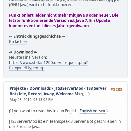
(GNU Java) wird nicht funktionieren!
Funktioniert leider nicht mehr mit Java 8 oder neuer. Die
letzte funktionierende Version ist Java 7. Ein Update
kommt eventuell dieses Jahr irgendwann.
-= Entwicklungsgeschichte =-
Klicke hier
-= Download =-
Neuste Final Version:
https://www.stefan1200.de/dlrequest.php?
file=jone&type=.zip
Projekte / Downloads
/
JTS3ServerMod - TS3 Server
#2232
Bot (Idle, Record, Away, Welcome Msg, ...)
May 23, 2010, 08:13:02 PM
(If you want to read this text in English:
English version
)
JTS3ServerMod ist ein Teamspeak 3 Server Bot geschrieben in
der Sprache Java.