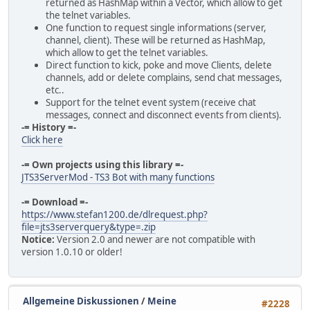
returned as HashMap within a Vector, which allow to get
the telnet variables.
One function to request single informations (server,
channel, client). These will be returned as HashMap,
which allow to get the telnet variables.
Direct function to kick, poke and move Clients, delete
channels, add or delete complains, send chat messages,
etc..
Support for the telnet event system (receive chat
messages, connect and disconnect events from clients).
-= History =-
Click here
-= Own projects using this library =-
JTS3ServerMod - TS3 Bot with many functions
-= Download =-
https://www.stefan1200.de/dlrequest.php?
file=jts3serverquery&type=.zip
Notice:
Version 2.0 and newer are not compatible with
version 1.0.10 or older!
Allgemeine Diskussionen
/
Meine
#2228