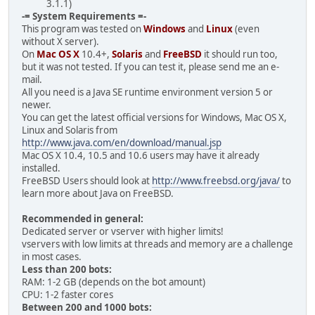
3.1.1)
-= System Requirements =-
This program was tested on
Windows
and
Linux
(even
without X server).
On
Mac OS X
10.4+,
Solaris
and
FreeBSD
it should run too,
but it was not tested. If you can test it, please send me an e-
mail.
All you need is a Java SE runtime environment version 5 or
newer.
You can get the latest official versions for Windows, Mac OS X,
Linux and Solaris from
http://www.java.com/en/download/manual.jsp
Mac OS X 10.4, 10.5 and 10.6 users may have it already
installed.
FreeBSD Users should look at
http://www.freebsd.org/java/
to
learn more about Java on FreeBSD.
Recommended in general:
Dedicated server or vserver with higher limits!
vservers with low limits at threads and memory are a challenge
in most cases.
Less than 200 bots:
RAM: 1-2 GB (depends on the bot amount)
CPU: 1-2 faster cores
Between 200 and 1000 bots: