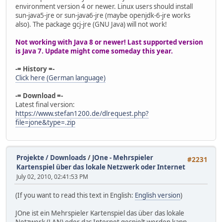
environment version 4 or newer. Linux users should install
sun-java5-jre or sun-java6-jre (maybe openjdk-6-jre works
also). The package gcj-jre (GNU Java) will not work!
Not working with Java 8 or newer! Last supported version
is Java 7. Update might come someday this year.
-= History =-
Click here (German language)
-= Download =-
Latest final version:
https://www.stefan1200.de/dlrequest.php?
file=jone&type=.zip
Projekte / Downloads
/
JOne - Mehrspieler
#2231
Kartenspiel über das lokale Netzwerk oder Internet
July 02, 2010, 02:41:53 PM
(If you want to read this text in English:
English version
)
JOne ist ein Mehrspieler Kartenspiel das über das lokale
Netzwerk (LAN) oder das Internet gespielt werden kann.