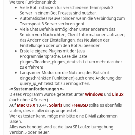
Weitere Funktionen sind:
Viele Bot Instanzen für verschiedene Teamspeak 3
Server in einem Bot Prozess sind nutzbar.
Automatisches Neuverbinden wenn die Verbindung zum
Teamspeak 3 Server verloren geht.
Viele Chat Befehle ermöglichen unter anderem das
Senden von Nachrichten, Client Informationen abfragen,
das Ändern der Einstellungen, das Neuladen der
Einstellungen oder um den Bot zu beenden.
Erstelle eigene Plugins mit der Java
Programmiersprache. Lese die Datei
plugins/Readme_plugins_deutsch.txt um mehr darüber
zu erfahren!
Langsamer Modus um die Nutzung des Bots (mit
eingeschränkten Funktionen) auch ohne Änderung der
query_ip_whitelist.txt zu ermöglichen.
-= Systemanforderungen =-
Dieses Programm wurde getestet unter
Windows
und
Linux
(auch ohne X Server).
Auf
Mac OS X
10.4+,
Solaris
und
FreeBSD
sollte es ebenfalls
laufen, dies ist allerdings ungetestet.
Wer es testen kann, möge mir bitte eine E-Mail zukommen
lassen.
Alles was benötigt wird ist die Java SE Laufzeitumgebung
Version 5 oder neuer.