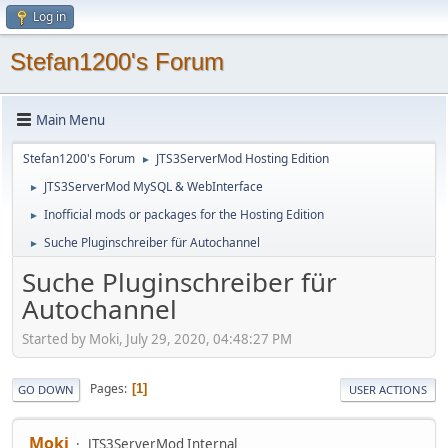
Log in
Stefan1200's Forum
Main Menu
Stefan1200's Forum
JTS3ServerMod Hosting Edition
►
JTS3ServerMod MySQL & WebInterface
►
Inofficial mods or packages for the Hosting Edition
►
Suche Pluginschreiber für Autochannel
►
Suche Pluginschreiber für
Autochannel
Started by Moki, July 29, 2020, 04:48:27 PM
Pages
1
GO DOWN
USER ACTIONS
Moki
JTS3ServerMod Internal