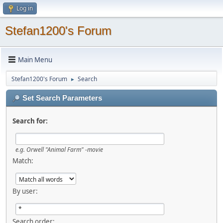
Log in
Stefan1200's Forum
Main Menu
Stefan1200's Forum
Search
►
Set Search Parameters
Search for:
e.g.
Orwell "Animal Farm" -movie
Match:
By user:
Search order: