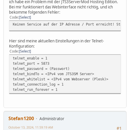
ich habe ein Problem mit der JTS3ServerMod Hosting Edition.
Bei mir funktioniert das Webinterface nicht richtig, und ich
bekomme folgenden Fehler:
Code
Select
Keinen Service auf der IP Adresse / Port erreicht! Stelle
Hier sind meine aktuellen Einstellungen in der Telnet-
Konfiguration:
Code
Select
telnet_enable = 1
telnet_port = 5873
telnet_password = (Passwort)
telnet_bindTo = <IPv4 vom JTS3SM Server>
telnet_whitelist = <IPv4 vom Webserver (Plesk)>
telnet_connection_log = 1
telnet_run_forever = 1
Stefan1200
Administrator
October 13, 2024, 11:59:19 AM
#1