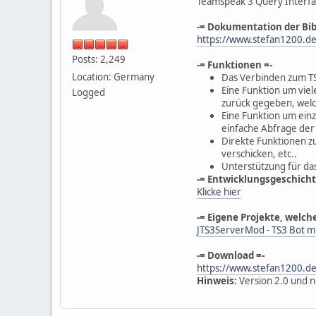
Teamspeak 3 Query Interfa
-= Dokumentation der Bib
https://www.stefan1200.d
Posts: 2,249
-= Funktionen =-
Location: Germany
Das Verbinden zum TS3
Eine Funktion um viel
Logged
zurück gegeben, welch
Eine Funktion um ein
einfache Abfrage der 
Direkte Funktionen z
verschicken, etc..
Unterstützung für das
-= Entwicklungsgeschicht
Klicke hier
-= Eigene Projekte, welch
JTS3ServerMod - TS3 Bot mi
-= Download =-
https://www.stefan1200.de
Hinweis:
Version 2.0 und ne