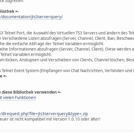
ce zugreifen.
liothek =-
e/documentation/jts3serverquery/
 Telnet Port, die Auswahl des Virtuellen TS3 Servers und ändern des Tel
e Verschiedene Listen abzufragen (Server, Channel, Client, Ban, Beschwe
e die einfache Abfrage der Telnet Variablen ermöglicht.
zelne Informationen abzufragen (Server, Channel, Client). Diese werden 
Telnet Variablen ermöglicht.
um Kicken, Anstupsen und Verschieben von Clients, Channel löschen, Be
 Telnet Event System (Empfangen von Chat Nachrichten, Verbinden und Di
e =-
e diese Bibliothek verwenden =-
t vielen Funktionen
/dlrequest.php?file=jts3serverquery&type=.zip
uer ist nicht kompatibel mit Version 1.0.10 oder älter!