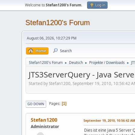
Welcome to
Stefan1200's Forum
.
Log in
Stefan1200's Forum
August 06, 2026, 10:27:29 PM
Home
Search
Stefan1200's Forum
Deutsch
Projekte / Downloads
JT
►
►
►
JTS3ServerQuery - Java Serve
Started by Stefan1200, September 19, 2010, 10:56:42 
Pages
1
GO DOWN
Stefan1200
September 19, 2010, 10:56:42 A
Administrator
Dies ist eine Java 5 Server