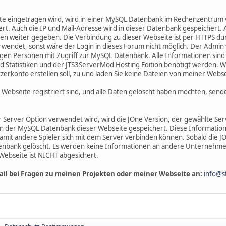
eite eingetragen wird, wird in einer MySQL Datenbank im Rechenzentru
t. Auch die IP und Mail-Adresse wird in dieser Datenbank gespeichert.
 weiter gegeben. Die Verbindung zu dieser Webseite ist per HTTPS durc
rwendet, sonst wäre der Login in dieses Forum nicht möglich. Der Adm
inzigen Personen mit Zugriff zur MySQL Datenbank. Alle Informationen sin
Statistiken und der JTS3ServerMod Hosting Edition benötigt werden. Wen
tzerkonto erstellen soll, zu und laden Sie keine Dateien von meiner Webs
 Webseite registriert sind, und alle Daten gelöscht haben möchten, senden
Server Option verwendet wird, wird die JOne Version, der gewählte Serv
 in der MySQL Datenbank dieser Webseite gespeichert. Diese Information
damit andere Spieler sich mit dem Server verbinden können. Sobald die J
enbank gelöscht. Es werden keine Informationen an andere Unternehm
ebseite ist NICHT abgesichert.
ail bei Fragen zu meinen Projekten oder meiner Webseite an:
info@s