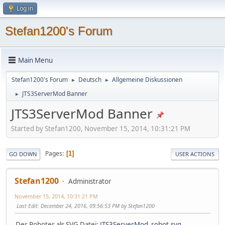
Log in
Stefan1200's Forum
Main Menu
Stefan1200's Forum
Deutsch
Allgemeine Diskussionen
►
►
JTS3ServerMod Banner
►
JTS3ServerMod Banner
Started by Stefan1200, November 15, 2014, 10:31:21 PM
Pages
1
GO DOWN
USER ACTIONS
Stefan1200
Administrator
November 15, 2014, 10:31:21 PM
Last Edit
: December 24, 2016, 09:56:53 PM by Stefan1200
Der Roboter als SVG Datei:
JTS3ServerMod_robot.svg