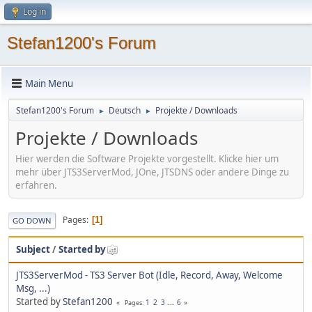
Log in
Stefan1200's Forum
Main Menu
Stefan1200's Forum
Deutsch
Projekte / Downloads
►
►
Projekte / Downloads
Hier werden die Software Projekte vorgestellt. Klicke hier um
mehr über JTS3ServerMod, JOne, JTSDNS oder andere Dinge zu
erfahren.
Pages
1
GO DOWN
Subject
/
Started by
JTS3ServerMod - TS3 Server Bot (Idle, Record, Away, Welcome
Msg, ...)
Started by
Stefan1200
1
2
3
...
6
Pages