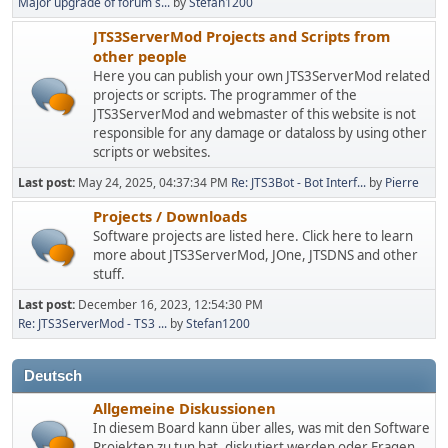
Major upgrade of forum s...
by
Stefan1200
JTS3ServerMod Projects and Scripts from
other people
Here you can publish your own JTS3ServerMod related
projects or scripts. The programmer of the
JTS3ServerMod and webmaster of this website is not
responsible for any damage or dataloss by using other
scripts or websites.
Last post:
May 24, 2025, 04:37:34 PM
Re: JTS3Bot - Bot Interf...
by
Pierre
Projects / Downloads
Software projects are listed here. Click here to learn
more about JTS3ServerMod, JOne, JTSDNS and other
stuff.
Last post:
December 16, 2023, 12:54:30 PM
Re: JTS3ServerMod - TS3 ...
by
Stefan1200
Deutsch
Allgemeine Diskussionen
In diesem Board kann über alles, was mit den Software
Projekten zu tun hat, diskutiert werden oder Fragen