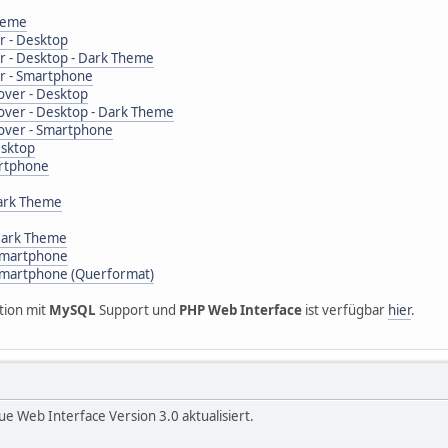
Theme
r - Desktop
r - Desktop - Dark Theme
er - Smartphone
over - Desktop
over - Desktop - Dark Theme
Mover - Smartphone
esktop
artphone
Dark Theme
 Dark Theme
 Smartphone
 Smartphone (Querformat)
tion mit
MySQL
Support und
PHP Web Interface
ist verfügbar
hier
.
ue Web Interface Version 3.0 aktualisiert.