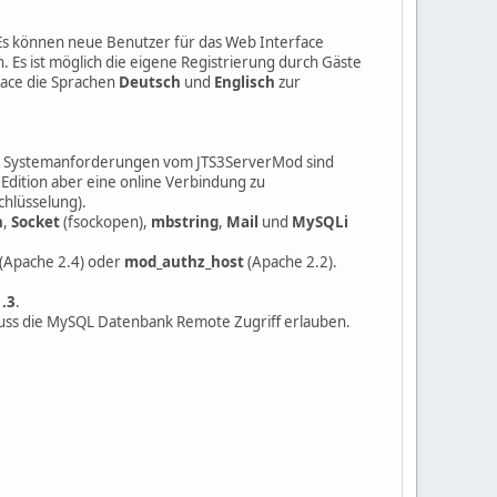
. Es können neue Benutzer für das Web Interface
. Es ist möglich die eigene Registrierung durch Gäste
face die Sprachen
Deutsch
und
Englisch
zur
e Systemanforderungen vom JTS3ServerMod sind
g Edition aber eine online Verbindung zu
chlüsselung).
n
,
Socket
(fsockopen),
mbstring
,
Mail
und
MySQLi
(Apache 2.4) oder
mod_authz_host
(Apache 2.2).
.3
.
uss die MySQL Datenbank Remote Zugriff erlauben.