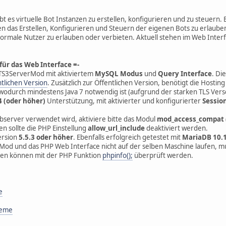
bt es virtuelle Bot Instanzen zu erstellen, konfigurieren und zu steuern
n das Erstellen, Konfigurieren und Steuern der eigenen Bots zu erlauben
 normale Nutzer zu erlauben oder verbieten. Aktuell stehen im Web Inter
ür das Web Interface =-
JTS3ServerMod mit aktiviertem
MySQL Modus
und
Query Interface
. Di
ntlichen Version
. Zusätzlich zur Öffentlichen Version, benötigt die Hostin
 wodurch mindestens Java 7 notwendig ist (aufgrund der starken TLS Vers
4 (oder höher)
Unterstützung, mit aktivierter und konfigurierter
Sessio
erver verwendet wird, aktiviere bitte das Modul
mod_access_compat
n sollte die PHP Einstellung
allow_url_include
deaktiviert werden.
ersion
5.5.3 oder höher
. Ebenfalls erfolgreich getestet mit
MariaDB 10.1
od und das PHP Web Interface nicht auf der selben Maschine laufen, m
gen können mit der PHP Funktion
phpinfo();
überprüft werden.
e
heme