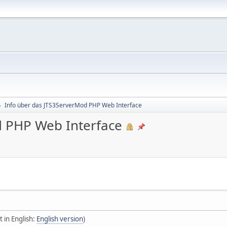
Info über das JTS3ServerMod PHP Web Interface
►
d PHP Web Interface
t in English:
English version
)