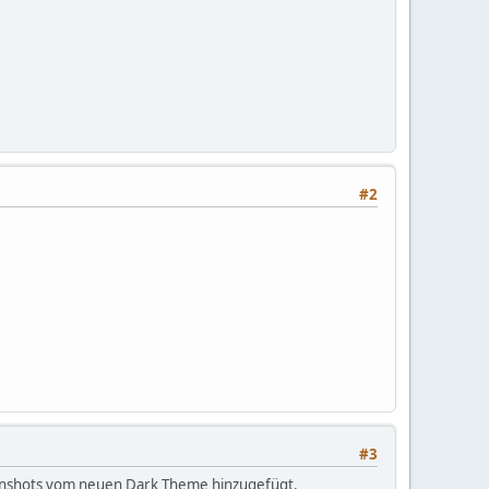
#2
#3
reenshots vom neuen Dark Theme hinzugefügt.