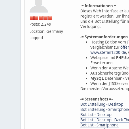
-= Informationen =-
Dieses Web Interface erlau
registriert werden, um ihne
und die Bot Erstellung für
Posts: 2,249
Verfügung.
Location: Germany
-= Systemanforderungen f
Logged
Hosting Edition vom 
vergleichbar zur
öffe
www.stefan1200.de
,
Webspace mit
PHP 5.
Erweiterung.
Wenn der Apache Webs
Aus Sicherheitsgründe
MySQL
Datenbank V
Wenn der JTS3ServerM
Die meisten Voraussetzun
-= Screenshots =-
Bot Erstellung - Desktop
Bot Erstellung - Smartphon
Bot List - Desktop
Bot List - Desktop - Dark T
Bot List - Smartphone