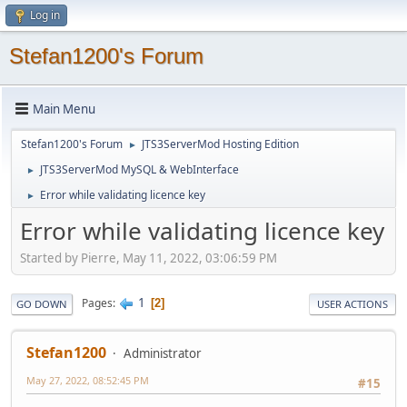
Log in
Stefan1200's Forum
Main Menu
Stefan1200's Forum
JTS3ServerMod Hosting Edition
►
JTS3ServerMod MySQL & WebInterface
►
Error while validating licence key
►
Error while validating licence key
Started by Pierre, May 11, 2022, 03:06:59 PM
1
Pages
2
GO DOWN
USER ACTIONS
Stefan1200
Administrator
May 27, 2022, 08:52:45 PM
#15