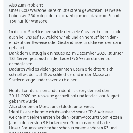
Also zum Problem;
Unser CoD Warzone Bereich ist extrem gewachsen. Teilweise
haben wir 250 Mitglieder gleichzeitig online, davon im Schnitt
150 nur für Warzone.
In diesem Spiel treiben sich leider viele Cheater herum. Leider
auch bei uns auf TS, welche wir ab und an herausfiltern dank
eindeutiger Beweise oder Geständnisse und die werden dann
gebannt.
Dank dem Umzug in ein neues RZ im Dezember 2020 ist unser
TS3 Server jetzt auch in der Lage IPv6 Verbindungen zu
ermöglichen.
Dadurch wird es vielen gebannten Usern erleichtert, sich
schnell wieder auf TS zu schleichen und in der Masse an
Spielern lange undercover zu bleiben.
Heute konnte ich jemanden identifizieren, der seit dem
30.11.2020 bei uns aktiv gespielt hat und letztes Jahr August
gebannt wurde.
Also über einen Monat unentdeckt unterwegs.
Identifizieren konnte ich ihn anhand seiner IPv6 Adresse,
welche mit seinen ersten beiden Forum-Accounts vom letzten
Jahr in den ersten 3 Blöcken eine Gemeinsamkeit hatte.
Unser Forum stand vorher schon in einem anderen RZ und