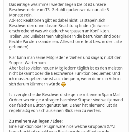
Das einzige was immer wieder liegen bleibt ist unsere
Beschwerdeliste im TS. Gefühlt gucken wir da nur alle 3
Monate rein.
Ad-Hoc Reaktionen gibt es dabei nicht. Es stapeln sich
Beschwerden ohne das sie Beachtung finden (teilweise
erschreckend was wir dadurch verpassen an Konflikten,
Trollen und unliebsamen Mitgliedern die betrunken sind oder
Rechte Parolen skandieren. Alles schon erlebt bzw. in der Liste
gefunden).
Klar kann man seine Mitglieder erziehen und sagen; nutzt den
Support Warteraum.
Aber bei so vielen neuen Mitgliedern täglich ist es den meisten
nicht bekannt oder die Beschwerde Funktion bequemer. Und
ich muss zugeben: sie ist auch bequem, wenn denn ein Admin
sich darum kümmern würde
Ich vergleiche die Beschwerdliste gerne mit einem Spam Mail
Ordner wo einige Anfragen harmlose Stupser sind weil jemand
den falschen Button genutzt hat. Daher hat niemand lust da
regelmäßig von sich aus einen Blick rein zu werfen.
Zu meinem Anliegen / Idee:
Eine Funktion oder Plugin wäre nice welche Gruppe/n X/YZ
benachrichtigt sobald eine Beschwerde eröffnet wurde.