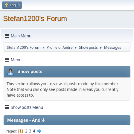
Log in
Stefan1200's Forum
Main Menu
Stefan1200's Forum
Profile of André
Show posts
Messages
►
►
►
Menu
Show posts
This section allows you to view all posts made by this member.
Note that you can only see posts made in areas you currently
have access to.
Show posts Menu
Messages - André
2
3
4
Pages
1