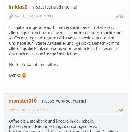
Jniklas2
JTS3ServerMod Internal
May 01, 2020, 09:41:43 PM
#34
Ich habe mir gerade auch mal versucht das zu Installieren,
allerdings kommt bei mir, wenn ich mich einloggen möchte die
Aufforderung vom ersten Bild. Das ist soweit kein Problem
und habe auf "Starte Aktualisierung" geklickt. Danach kommt
allerdings die Fehlermeldung vom zweiten Bild. Insgesamt ist
das noch ne relativ frische Installation.
Hoffe Ihr könnt mir helfen.
Danke
monster010
JTS3ServerMod Internal
May 02, 2020, 10:55:54 AM
#35
Öffne die Datenbank und ändere in der Tabelle
jts3servermodwebui_settings das configvalue von
bootui_version auf 1.1.0, dass sollte eigentlich dein Problem