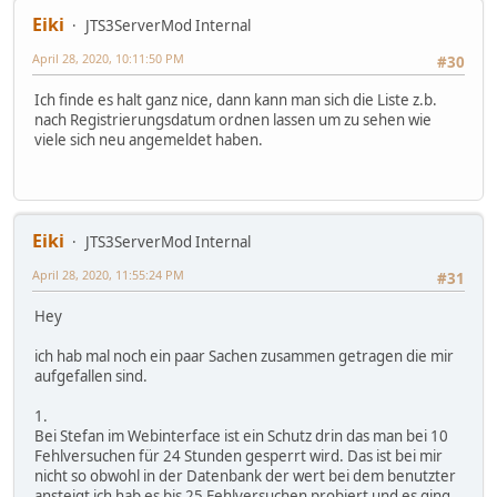
Eiki
JTS3ServerMod Internal
April 28, 2020, 10:11:50 PM
#30
Ich finde es halt ganz nice, dann kann man sich die Liste z.b.
nach Registrierungsdatum ordnen lassen um zu sehen wie
viele sich neu angemeldet haben.
Eiki
JTS3ServerMod Internal
April 28, 2020, 11:55:24 PM
#31
Hey
ich hab mal noch ein paar Sachen zusammen getragen die mir
aufgefallen sind.
1.
Bei Stefan im Webinterface ist ein Schutz drin das man bei 10
Fehlversuchen für 24 Stunden gesperrt wird. Das ist bei mir
nicht so obwohl in der Datenbank der wert bei dem benutzter
ansteigt ich hab es bis 25 Fehlversuchen probiert und es ging