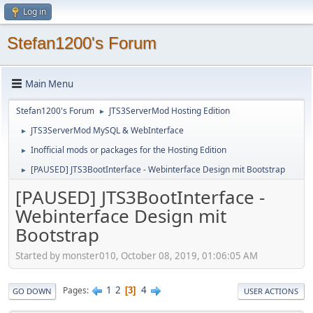
Log in
Stefan1200's Forum
Main Menu
Stefan1200's Forum
JTS3ServerMod Hosting Edition
►
JTS3ServerMod MySQL & WebInterface
►
Inofficial mods or packages for the Hosting Edition
►
[PAUSED] JTS3BootInterface - Webinterface Design mit Bootstrap
►
[PAUSED] JTS3BootInterface -
Webinterface Design mit
Bootstrap
Started by monster010, October 08, 2019, 01:06:05 AM
1
2
4
Pages
3
GO DOWN
USER ACTIONS