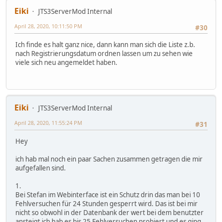
Eiki
JTS3ServerMod Internal
April 28, 2020, 10:11:50 PM
#30
Ich finde es halt ganz nice, dann kann man sich die Liste z.b.
nach Registrierungsdatum ordnen lassen um zu sehen wie
viele sich neu angemeldet haben.
Eiki
JTS3ServerMod Internal
April 28, 2020, 11:55:24 PM
#31
Hey
ich hab mal noch ein paar Sachen zusammen getragen die mir
aufgefallen sind.
1.
Bei Stefan im Webinterface ist ein Schutz drin das man bei 10
Fehlversuchen für 24 Stunden gesperrt wird. Das ist bei mir
nicht so obwohl in der Datenbank der wert bei dem benutzter
ansteigt ich hab es bis 25 Fehlversuchen probiert und es ging