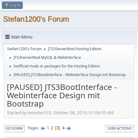
Log in
Stefan1200's Forum
Main Menu
Stefan1200's Forum
JTS3ServerMod Hosting Edition
►
JTS3ServerMod MySQL & WebInterface
►
Inofficial mods or packages for the Hosting Edition
►
[PAUSED] JTS3BootInterface - Webinterface Design mit Bootstrap
►
[PAUSED] JTS3BootInterface -
Webinterface Design mit
Bootstrap
Started by monster010, October 08, 2019, 01:06:05 AM
1
2
4
Pages
3
GO DOWN
USER ACTIONS