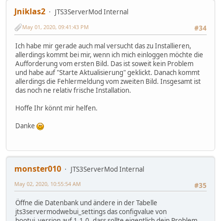
Jniklas2
JTS3ServerMod Internal
May 01, 2020, 09:41:43 PM
#34
Ich habe mir gerade auch mal versucht das zu Installieren,
allerdings kommt bei mir, wenn ich mich einloggen möchte die
Aufforderung vom ersten Bild. Das ist soweit kein Problem
und habe auf "Starte Aktualisierung" geklickt. Danach kommt
allerdings die Fehlermeldung vom zweiten Bild. Insgesamt ist
das noch ne relativ frische Installation.
Hoffe Ihr könnt mir helfen.
Danke
monster010
JTS3ServerMod Internal
May 02, 2020, 10:55:54 AM
#35
Öffne die Datenbank und ändere in der Tabelle
jts3servermodwebui_settings das configvalue von
bootui_version auf 1.1.0, dass sollte eigentlich dein Problem