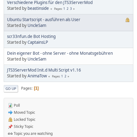
Verschiedene Plugins für den JTS3ServerMod
Started by
beastinside
1
2
3
Pages
Ubuntu Startscript - ausführen als User
Started by
UncleSam
scr33nfun.de Bot Hosting
Started by
CaptainsLP
Dein eigener Bot - ohne Server - ohne Monatsgebühren
Started by
UncleSam
JTS3ServerMod Init.d Multi Script v1.16
Started by
AnimaTow
1
2
Pages
Pages
1
GO UP
Poll
Moved Topic
Locked Topic
Sticky Topic
Topic you are watching