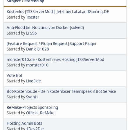
Subject
/
Started by
Kostenlos JTS3ServerMod | Jetzt bei LaLaLandGaming.DE
Started by
Toaster
Anti-Flood bei Nutzung von Docker (solved)
Started by
LFS96
[Feature Request / Plugin Request] Support Plugin
Started by
Daniel81028
monster010.de - Kostenfreies Hosting JTS3ServerMod
Started by
monster010
Vote Bot
Started by
LiveSide
Bot-Kostenlos.de - Dein kostenloser Teamspeak 3 Bot Service
Started by
SvenH
ReMake-Projects Sponsoring
Started by
Official_ReMake
Hosting Admin Bots
Started by
1Day2Die