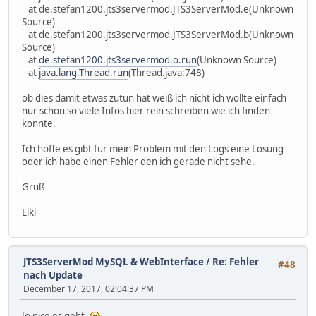
at de.stefan1200.jts3servermod.JTS3ServerMod.e(Unknown
Source)
at de.stefan1200.jts3servermod.JTS3ServerMod.b(Unknown
Source)
at
de.stefan1200.jts3servermod.o.run
(Unknown Source)
at
java.lang.Thread.run
(Thread.java:748)
ob dies damit etwas zutun hat weiß ich nicht ich wollte einfach
nur schon so viele Infos hier rein schreiben wie ich finden
konnte.
Ich hoffe es gibt für mein Problem mit den Logs eine Lösung
oder ich habe einen Fehler den ich gerade nicht sehe.
Gruß
Eiki
JTS3ServerMod MySQL & WebInterface
/
Re: Fehler
#48
nach Update
December 17, 2017, 02:04:37 PM
Jo nice es geht.