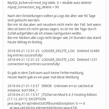
MySQL jts3servermod_log table. 0 = disable auto delete!
mysql_connection_log_delete = 90
Nach den Einstellungen sollten ja Logs die älter wie 90 Tage
sind gelöscht werden.
Bei mir ist das aber seit neustem nicht mehr der Fall. Seit wann
dies ist kann ich nicht genau sagen, es ist mir die Tage durch
Zufall aufgefallen als ich etwas nachgucken wollte.
Bei mir bleiben alle Logs nicht länger wie 24 Stunden das stand
heute Mittag im Botlog
2018-04-21 12:31:23 LOGGER_DELETE_LOG Deleted 32489
log entries successfully!
2018-04-21 12:31:23 LOGGER_DELETE_LOG Deleted 1231
connection log entries successfully!
Es gab in dem Zeitraum auch keine Fehlermeldung.
Heute Nacht gab es ein paar mal diese Meldung
2018-04-21 01:13:57 ERROR Unknown error catched at
instance: bot1084_1
2018-04-21 01:13:57 JTS3ServerMod 6.4.3 Hosting Edition
(17.12.2017): EXCEPTION
java.lang.ArrayIndexOutOfBoundsException: 6 >= 6
at java.util.Vector.elementAt(Vector.java:474)