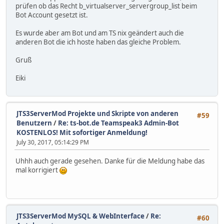
prüfen ob das Recht b_virtualserver_servergroup_list beim
Bot Account gesetzt ist.
Es wurde aber am Bot und am TS nix geändert auch die
anderen Bot die ich hoste haben das gleiche Problem.
Gruß
Eiki
JTS3ServerMod Projekte und Skripte von anderen
#59
Benutzern
/
Re: ts-bot.de Teamspeak3 Admin-Bot
KOSTENLOS! Mit sofortiger Anmeldung!
July 30, 2017, 05:14:29 PM
Uhhh auch gerade gesehen. Danke für die Meldung habe das
mal korrigiert
JTS3ServerMod MySQL & WebInterface
/
Re:
#60