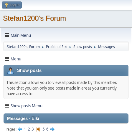
Log in
Stefan1200's Forum
Main Menu
Stefan1200's Forum
Profile of Eiki
Show posts
Messages
►
►
►
Menu
Show posts
This section allows you to view all posts made by this member.
Note that you can only see posts made in areas you currently
have access to.
Show posts Menu
Messages - Eiki
1
2
3
5
6
Pages
4