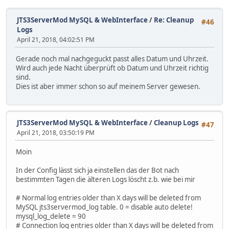
JTS3ServerMod MySQL & WebInterface
/
Re: Cleanup
#46
Logs
April 21, 2018, 04:02:51 PM
Gerade noch mal nachgeguckt passt alles Datum und Uhrzeit.
Wird auch jede Nacht überprüft ob Datum und Uhrzeit richtig
sind.
Dies ist aber immer schon so auf meinem Server gewesen.
JTS3ServerMod MySQL & WebInterface
/
Cleanup Logs
#47
April 21, 2018, 03:50:19 PM
Moin
In der Config lässt sich ja einstellen das der Bot nach
bestimmten Tagen die älteren Logs löscht z.b. wie bei mir
# Normal log entries older than X days will be deleted from
MySQL jts3servermod_log table. 0 = disable auto delete!
mysql_log_delete = 90
# Connection log entries older than X days will be deleted from