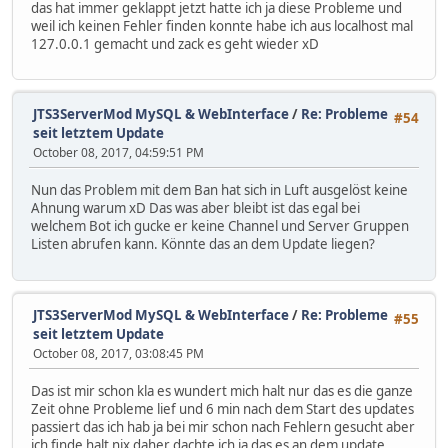
das hat immer geklappt jetzt hatte ich ja diese Probleme und
weil ich keinen Fehler finden konnte habe ich aus localhost mal
127.0.0.1 gemacht und zack es geht wieder xD
JTS3ServerMod MySQL & WebInterface
/
Re: Probleme
#54
seit letztem Update
October 08, 2017, 04:59:51 PM
Nun das Problem mit dem Ban hat sich in Luft ausgelöst keine
Ahnung warum xD Das was aber bleibt ist das egal bei
welchem Bot ich gucke er keine Channel und Server Gruppen
Listen abrufen kann. Könnte das an dem Update liegen?
JTS3ServerMod MySQL & WebInterface
/
Re: Probleme
#55
seit letztem Update
October 08, 2017, 03:08:45 PM
Das ist mir schon kla es wundert mich halt nur das es die ganze
Zeit ohne Probleme lief und 6 min nach dem Start des updates
passiert das ich hab ja bei mir schon nach Fehlern gesucht aber
ich finde halt nix daher dachte ich ja das es an dem update