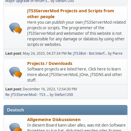
Major upgrade of forum s...
by
Stefan1200
JTS3ServerMod Projects and Scripts from
other people
Here you can publish your own JTS3ServerMod related
projects or scripts. The programmer of the
JTS3ServerMod and webmaster of this website is not
responsible for any damage or dataloss by using other
scripts or websites.
Last post:
May 24, 2025, 04:37:34 PM
Re: JTS3Bot - Bot Interf...
by
Pierre
Projects / Downloads
Software projects are listed here. Click here to learn
more about JTS3ServerMod, JOne, JTSDNS and other
stuff.
Last post:
December 16, 2023, 12:54:30 PM
Re: JTS3ServerMod - TS3 ...
by
Stefan1200
Deutsch
Allgemeine Diskussionen
In diesem Board kann über alles, was mit den Software
Projekten zu tun hat, diskutiert werden oder Fragen