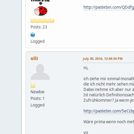
http://pastebin.com/QDdf
Posts: 23
Logged
olli
July 30, 2016, 12:49:34 PM
Hi,
ich ziehe mir einmal monat
die ich nicht mehr sehen m
Dabei nehme ich aber nur a
Newbie
Ist natürlich Definitionssac
Posts: 1
Zufrühkommer? Ja wenn je
Logged
http://pastebin.com/5eCcb
Wäre prima wenn noch meh
vg