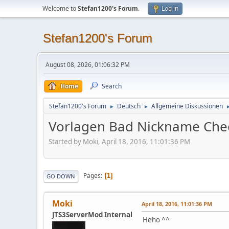
Welcome to
Stefan1200's Forum
.
Log in
Stefan1200's Forum
August 08, 2026, 01:06:32 PM
Home
Search
Stefan1200's Forum
Deutsch
Allgemeine Diskussionen
►
►
Vorlagen Bad Nickname Che
Started by Moki, April 18, 2016, 11:01:36 PM
Pages
1
GO DOWN
Moki
April 18, 2016, 11:01:36 PM
JTS3ServerMod Internal
Heho ^^