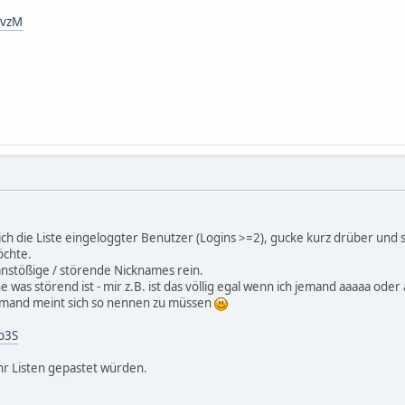
gvzM
lich die Liste eingeloggter Benutzer (Logins >=2), gucke kurz drüber un
öchte.
nstößige / störende Nicknames rein.
he was störend ist - mir z.B. ist das völlig egal wenn ich jemand aaaaa oder
mand meint sich so nennen zu müssen
p3S
r Listen gepastet würden.