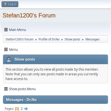
Log in
Stefan1200's Forum
Main Menu
Stefan1200's Forum
Profile of Dr.No
Show posts
Messages
►
►
►
Menu
Show posts
This section allows you to view all posts made by this member.
Note that you can only see posts made in areas you currently
have access to.
Show posts Menu
Messages - Dr.No
2
Pages
1