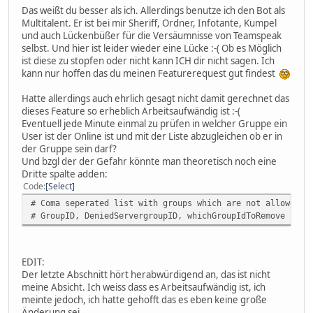
Das weißt du besser als ich. Allerdings benutze ich den Bot als
Multitalent. Er ist bei mir Sheriff, Ordner, Infotante, Kumpel
und auch Lückenbüßer für die Versäumnisse von Teamspeak
selbst. Und hier ist leider wieder eine Lücke :-( Ob es Möglich
ist diese zu stopfen oder nicht kann ICH dir nicht sagen. Ich
kann nur hoffen das du meinen Featurerequest gut findest
Hatte allerdings auch ehrlich gesagt nicht damit gerechnet das
dieses Feature so erheblich Arbeitsaufwändig ist :-(
Eventuell jede Minute einmal zu prüfen in welcher Gruppe ein
User ist der Online ist und mit der Liste abzugleichen ob er in
der Gruppe sein darf?
Und bzgl der der Gefahr könnte man theoretisch noch eine
Dritte spalte adden:
Code
Select
# Coma seperated list with groups which are not allowed t
# GroupID, DeniedServergroupID, whichGroupIdToRemove
EDIT:
Der letzte Abschnitt hört herabwürdigend an, das ist nicht
meine Absicht. Ich weiss dass es Arbeitsaufwändig ist, ich
meinte jedoch, ich hatte gehofft das es eben keine große
Änderung sei.