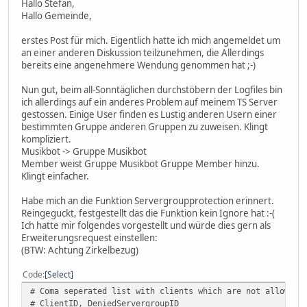
Hallo Stefan,
Hallo Gemeinde,
erstes Post für mich. Eigentlich hatte ich mich angemeldet um
an einer anderen Diskussion teilzunehmen, die Allerdings
bereits eine angenehmere Wendung genommen hat ;-)
Nun gut, beim all-Sonntäglichen durchstöbern der Logfiles bin
ich allerdings auf ein anderes Problem auf meinem TS Server
gestossen. Einige User finden es Lustig anderen Usern einer
bestimmten Gruppe anderen Gruppen zu zuweisen. Klingt
kompliziert.
Musikbot -> Gruppe Musikbot
Member weist Gruppe Musikbot Gruppe Member hinzu.
Klingt einfacher.
Habe mich an die Funktion Servergroupprotection erinnert.
Reingeguckt, festgestellt das die Funktion kein Ignore hat :-(
Ich hatte mir folgendes vorgestellt und würde dies gern als
Erweiterungsrequest einstellen:
(BTW: Achtung Zirkelbezug)
Code
Select
# Coma seperated list with clients which are not allowed 
# ClientID, DeniedServergroupID