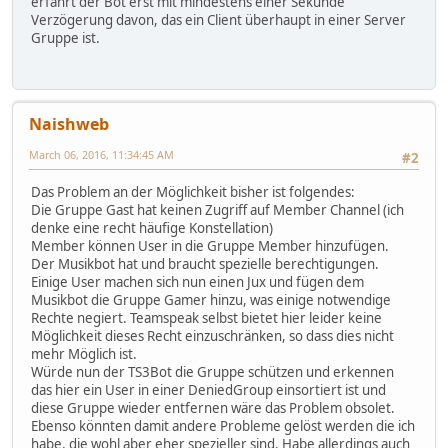
erfährt der Bot erst mit mindestens einer Sekunde
Verzögerung davon, das ein Client überhaupt in einer Server
Gruppe ist.
Naishweb
March 06, 2016, 11:34:45 AM
#2
Das Problem an der Möglichkeit bisher ist folgendes:
Die Gruppe Gast hat keinen Zugriff auf Member Channel (ich
denke eine recht häufige Konstellation)
Member können User in die Gruppe Member hinzufügen.
Der Musikbot hat und braucht spezielle berechtigungen.
Einige User machen sich nun einen Jux und fügen dem
Musikbot die Gruppe Gamer hinzu, was einige notwendige
Rechte negiert. Teamspeak selbst bietet hier leider keine
Möglichkeit dieses Recht einzuschränken, so dass dies nicht
mehr Möglich ist.
Würde nun der TS3Bot die Gruppe schützen und erkennen
das hier ein User in einer DeniedGroup einsortiert ist und
diese Gruppe wieder entfernen wäre das Problem obsolet.
Ebenso könnten damit andere Probleme gelöst werden die ich
habe, die wohl aber eher spezieller sind. Habe allerdings auch