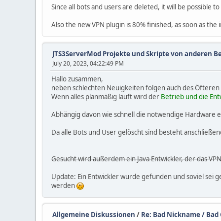
Since all bots and users are deleted, it will be possible to
Also the new VPN plugin is 80% finished, as soon as the 
JTS3ServerMod Projekte und Skripte von anderen B
July 20, 2023, 04:22:49 PM
Hallo zusammen,
neben schlechten Neuigkeiten folgen auch des Öfteren
Wenn alles planmäßig läuft wird der
Betrieb und die E
Abhängig davon wie schnell die notwendige Hardware ein
Da alle Bots und User gelöscht sind besteht anschließend
Gesucht wird außerdem ein Java Entwickler, der das VPN
Update: Ein Entwickler wurde gefunden und soviel sei ge
werden
Allgemeine Diskussionen
/
Re: Bad Nickname / Ba