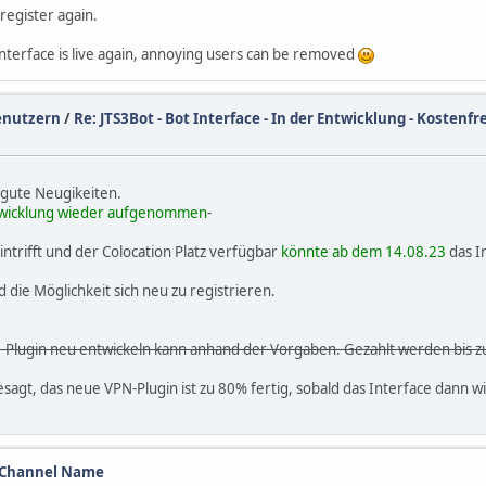
 register again.
interface is live again, annoying users can be removed
enutzern
/
Re: JTS3Bot - Bot Interface - In der Entwicklung - Kostenf
 gute Neugikeiten.
ntwicklung wieder aufgenommen
-
trifft und der Colocation Platz verfügbar
könnte ab dem 14.08.23
das I
 die Möglichkeit sich neu zu registrieren.
-Plugin neu entwickeln kann anhand der Vorgaben. Gezahlt werden bis zu
sagt, das neue VPN-Plugin ist zu 80% fertig, sobald das Interface dann wi
d Channel Name