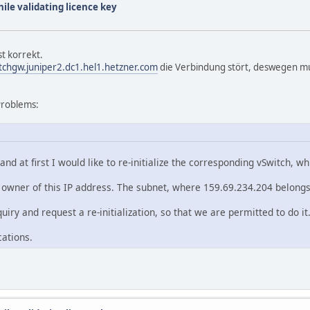
hile validating licence key
st korrekt.
tchgw.juniper2.dc1.hel1.hetzner.com
die Verbindung stört, deswegen muss
 Problems:
and at first I would like to re-initialize the corresponding vSwitch,
e owner of this IP address. The subnet, where 159.69.234.204 belongs
ry and request a re-initialization, so that we are permitted to do it
ations.