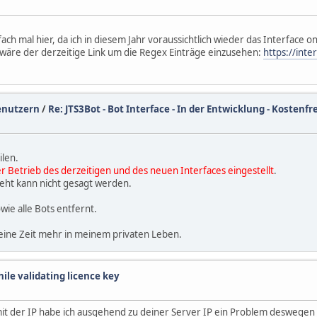
ach mal hier, da ich in diesem Jahr voraussichtlich wieder das Interface o
wäre der derzeitige Link um die Regex Einträge einzusehen:
https://int
enutzern
/
Re: JTS3Bot - Bot Interface - In der Entwicklung - Kostenf
ilen.
r Betrieb
des derzeitigen und des neuen Interfaces eingestellt
.
eht kann nicht gesagt werden.
ie alle Bots entfernt.
keine Zeit mehr in meinem privaten Leben.
hile validating licence key
 der IP habe ich ausgehend zu deiner Server IP ein Problem deswegen ha