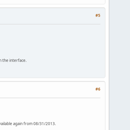
#5
n the interface.
#6
available again from 08/31/2013.