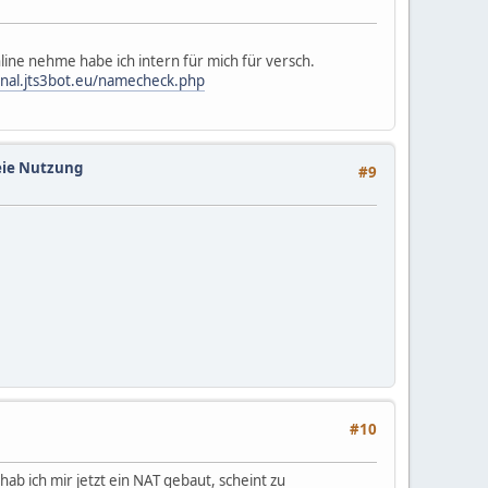
nline nehme habe ich intern für mich für versch.
ernal.jts3bot.eu/namecheck.php
reie Nutzung
#9
#10
b ich mir jetzt ein NAT gebaut, scheint zu