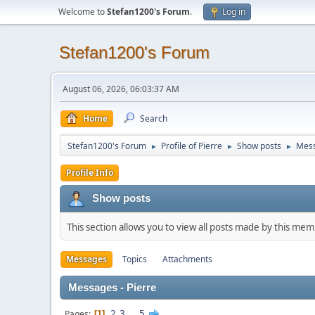
Welcome to
Stefan1200's Forum
.
Log in
Stefan1200's Forum
August 06, 2026, 06:03:37 AM
Home
Search
Stefan1200's Forum
Profile of Pierre
Show posts
Mes
►
►
►
Profile Info
Show posts
This section allows you to view all posts made by this me
Messages
Topics
Attachments
Messages - Pierre
2
3
...
5
Pages
1