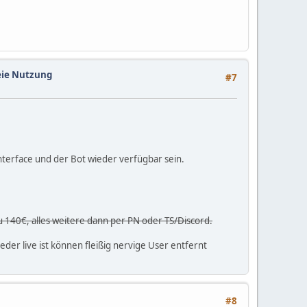
reie Nutzung
#7
nterface und der Bot wieder verfügbar sein.
 140€, alles weitere dann per PN oder TS/Discord.
eder live ist können fleißig nervige User entfernt
#8