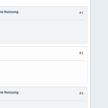
reie Nutzung
#1
#2
reie Nutzung
#3