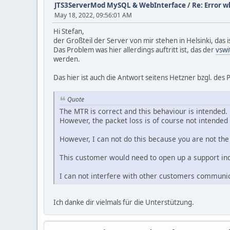
JTS3ServerMod MySQL & WebInterface
/
Re: Error w
May 18, 2022, 09:56:01 AM
Hi Stefan,
der Großteil der Server von mir stehen in Helsinki, das i
Das Problem was hier allerdings auftritt ist, das der
vswi
werden.
Das hier ist auch die Antwort seitens Hetzner bzgl. des
Quote
The MTR is correct and this behaviour is intended.
However, the packet loss is of course not intended 
However, I can not do this because you are not th
This customer would need to open up a support inqui
I can not interfere with other customers communic
Ich danke dir vielmals für die Unterstützung.