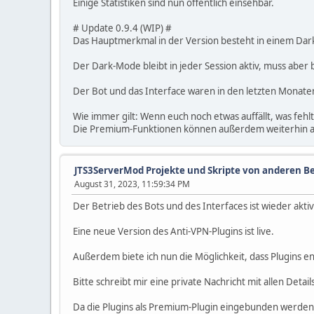
Einige Statistiken sind nun öffentlich einsehbar.
# Update 0.9.4 (WIP) #
Das Hauptmerkmal in der Version besteht in einem Dark
Der Dark-Mode bleibt in jeder Session aktiv, muss aber
Der Bot und das Interface waren in den letzten Monaten 
Wie immer gilt: Wenn euch noch etwas auffällt, was feh
Die Premium-Funktionen können außerdem weiterhin an
JTS3ServerMod Projekte und Skripte von anderen B
August 31, 2023, 11:59:34 PM
Der Betrieb des Bots und des Interfaces ist wieder akti
Eine neue Version des Anti-VPN-Plugins ist live.
Außerdem biete ich nun die Möglichkeit, dass Plugins e
Bitte schreibt mir eine private Nachricht mit allen Detail
Da die Plugins als Premium-Plugin eingebunden werden,