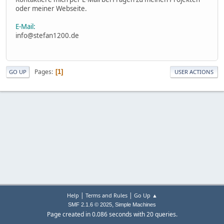
oder meiner Webseite.
E-Mail:
info@stefan1200.de
Pages
1
GO UP
USER ACTIONS
|
|
Help
Terms and Rules
Go Up ▲
,
SMF 2.1.6 © 2025
Simple Machines
Page created in 0.086 seconds with 20 queries.