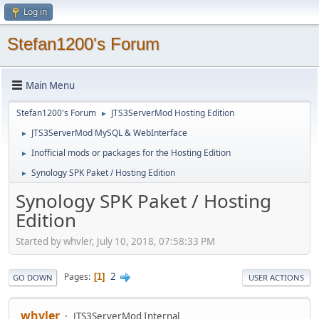
Log in
Stefan1200's Forum
Main Menu
Stefan1200's Forum
JTS3ServerMod Hosting Edition
►
JTS3ServerMod MySQL & WebInterface
►
Inofficial mods or packages for the Hosting Edition
►
Synology SPK Paket / Hosting Edition
►
Synology SPK Paket / Hosting
Edition
Started by whvler, July 10, 2018, 07:58:33 PM
2
Pages
1
GO DOWN
USER ACTIONS
whvler
JTS3ServerMod Internal