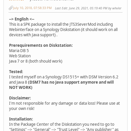
July 10, 2018, 07:58:33 PM
Last Edit
: June 29, 2021, 05:19:40 PM by whvler
--> English <--
This is a SPK package to install the JTS3SeverMod including
Webinterface on a Synology Diskstation (it should work on all
devices with Java support) .
Prerequirements on Diskstation:
Maria DB 5
Web Station
Java 7 or 8 (both should work)
Tested:
I tested myself on a Synology DS1515+ with DSM Version 6.2
and Java 8
(DSM7 has no Java support anymore and will
NOT WORK)
Disclaimer:
I'm not responsible for any damage or data loss! Please use at
your own risk!
Installation:
In the Package Center of the Diskstation you need to go to
"Settings" --> "General" --> "Trust Level" --> "Any publisher" as