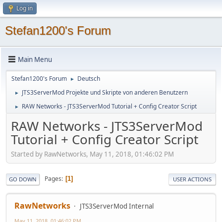
Log in
Stefan1200's Forum
Main Menu
Stefan1200's Forum
Deutsch
►
JTS3ServerMod Projekte und Skripte von anderen Benutzern
►
RAW Networks - JTS3ServerMod Tutorial + Config Creator Script
►
RAW Networks - JTS3ServerMod
Tutorial + Config Creator Script
Started by RawNetworks, May 11, 2018, 01:46:02 PM
Pages
1
GO DOWN
USER ACTIONS
RawNetworks
JTS3ServerMod Internal
May 11, 2018, 01:46:02 PM