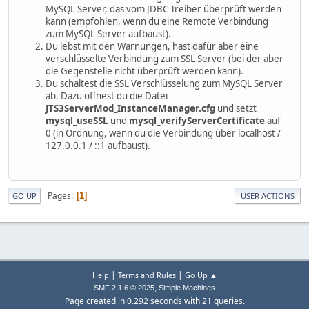
MySQL Server, das vom JDBC Treiber überprüft werden
kann (empfohlen, wenn du eine Remote Verbindung
zum MySQL Server aufbaust).
Du lebst mit den Warnungen, hast dafür aber eine
verschlüsselte Verbindung zum SSL Server (bei der aber
die Gegenstelle nicht überprüft werden kann).
Du schaltest die SSL Verschlüsselung zum MySQL Server
ab. Dazu öffnest du die Datei
JTS3ServerMod_InstanceManager.cfg
und setzt
mysql_useSSL
und
mysql_verifyServerCertificate
auf
0 (in Ordnung, wenn du die Verbindung über localhost /
127.0.0.1 / ::1 aufbaust).
Pages
1
GO UP
USER ACTIONS
|
|
Help
Terms and Rules
Go Up ▲
,
SMF 2.1.6 © 2025
Simple Machines
Page created in 0.292 seconds with 21 queries.