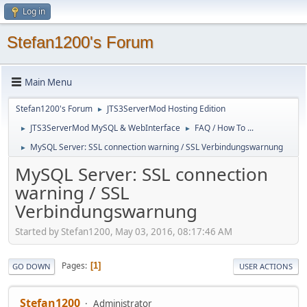
Log in
Stefan1200's Forum
Main Menu
Stefan1200's Forum
JTS3ServerMod Hosting Edition
►
JTS3ServerMod MySQL & WebInterface
FAQ / How To ...
►
►
MySQL Server: SSL connection warning / SSL Verbindungswarnung
►
MySQL Server: SSL connection
warning / SSL
Verbindungswarnung
Started by Stefan1200, May 03, 2016, 08:17:46 AM
Pages
1
GO DOWN
USER ACTIONS
Stefan1200
Administrator