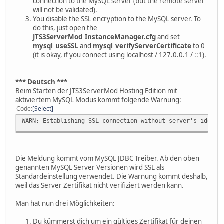
connection to the MySQL server (but the remote server
will not be validated).
You disable the SSL encryption to the MySQL server. To
do this, just open the
JTS3ServerMod_InstanceManager.cfg
and set
mysql_useSSL
and
mysql_verifyServerCertificate
to 0
(it is okay, if you connect using localhost / 127.0.0.1 / ::1).
*** Deutsch ***
Beim Starten der JTS3ServerMod Hosting Edition mit
aktiviertem MySQL Modus kommt folgende Warnung:
Code
Select
WARN: Establishing SSL connection without server's identi
Die Meldung kommt vom MySQL JDBC Treiber. Ab den oben
genannten MySQL Server Versionen wird SSL als
Standardeinstellung verwendet. Die Warnung kommt deshalb,
weil das Server Zertifikat nicht verifiziert werden kann.
Man hat nun drei Möglichkeiten:
Du kümmerst dich um ein gültiges Zertifikat für deinen